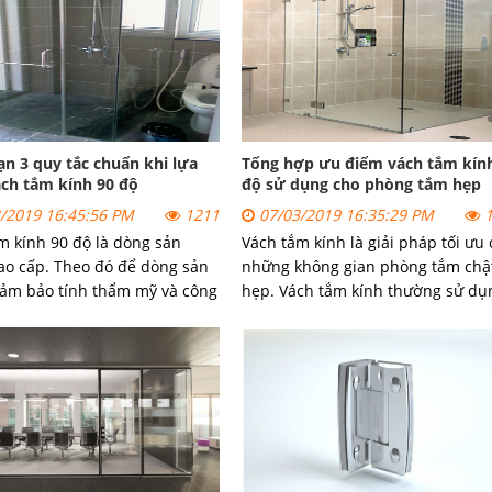
ủa nó lên
vấn đề này nhé
n 3 quy tắc chuẩn khi lựa
Tổng hợp ưu điểm vách tắm kín
ch tắm kính 90 độ
độ sử dụng cho phòng tắm hẹp
/2019 16:45:56 PM
1211
07/03/2019 16:35:29 PM
1
m kính 90 độ là dòng sản
Vách tắm kính là giải pháp tối ưu
o cấp. Theo đó để dòng sản
những không gian phòng tắm chậ
ảm bảo tính thẩm mỹ và công
hẹp. Vách tắm kính thường sử dụ
 dụng, bạn cần tuân thủ các
cho các căn hộ cao cấp sang trọn
 quan trọng khi chọn mua
đôi khi cả những hộ gia đình yêu
nh.
thích sự lịch sự và tiện dụng.