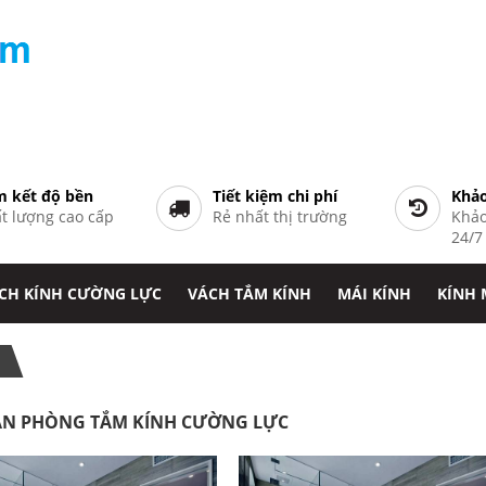
 kết độ bền
Tiết kiệm chi phí
Khảo
t lượng cao cấp
Rẻ nhất thị trường
Khảo
24/
CH KÍNH CƯỜNG LỰC
VÁCH TẮM KÍNH
MÁI KÍNH
KÍNH
ĂN PHÒNG TẮM KÍNH CƯỜNG LỰC