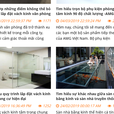
ợp những điểm không thể bỏ
Tìm hiểu trọn bộ phụ kiện phòn
 lắp đặt vách kính văn phòng
tắm kính 90 độ chất lượng -AMG
/2019 22:59:37 PM
1171
04/03/2019 22:59:24 PM
2
nh văn phòng đã trở thành xu
Hôm nay, chúng tôi sẽ mang đến 
hiết kế trong mỗi công ty,
các bạn một bộ sản phẩm tiếp th
i cảm giác thoải mãi cũng
của AMG Việt Nam. Bộ phụ kiện
hiện đại. Tuy nhiên, để có
phòng tắm kính (cabin) 90 độ kính
ựa chọn sáng suốt để thi
kính AMG. Hãy cùng chúng tôi xe
ng mục an toàn này, bạn
bộ sản phẩm này có những gì nhé
 qua bài viết dưới đây.
u quy trình lắp đặt vách kính
Tìm hiểu sự khác nhau giữa sàn
ng cư hiện đại
bằng kính và sàn nhà truyền thố
/2019 16:36:49 PM
1252
24/02/2019 00:00:17 AM
1
 vách kính tắm trong chung
Sàn nhà bằng kính thể hiện cá tí