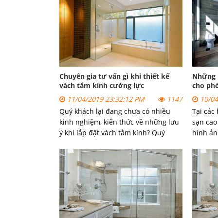
Chuyên gia tư vấn gì khi thiết kế
Những 
vách tắm kính cường lực
cho ph
11/04/2019 23:32:12 PM
1147
10/04
Quý khách lại đang chưa có nhiều
Tại các
kinh nghiệm, kiến thức về những lưu
sạn cao
ý khi lắp đặt vách tắm kính? Quý
hình ản
khách đang cần tìm một đơn vị có
kính, s
kinh nghiệm, tay nghề cao trong việc
rộng rã
lắp đặt vách tắm kính để có sự tư vấn
tắm thê
kĩ càng và mang lại sự an toàn, lâu
đẳng cấ
bền cho công trình nhà mình?