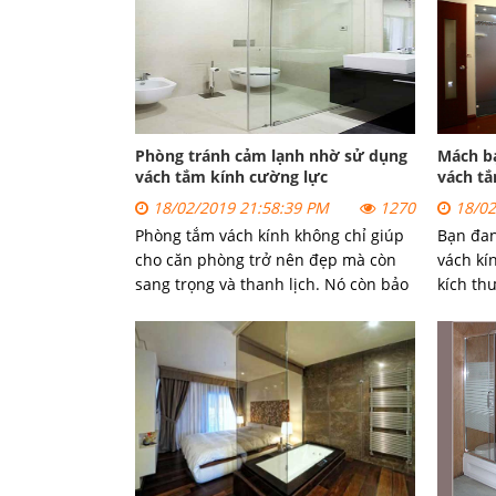
Phòng tránh cảm lạnh nhờ sử dụng
Mách b
vách tắm kính cường lực
vách tắ
18/02/2019 21:58:39 PM
1270
18/02
Phòng tắm vách kính không chỉ giúp
Bạn đan
cho căn phòng trở nên đẹp mà còn
vách kí
sang trọng và thanh lịch. Nó còn bảo
kích th
vệ và tránh những ảnh hưởng thời
nào thì
tiết đến sức khỏe của người sử dụng.
bạn. Hã
CuaKinh
những t
có được
nhất.