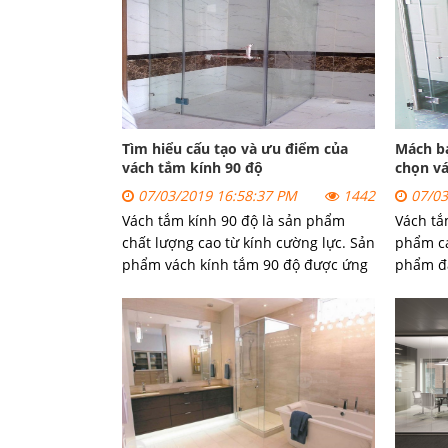
trọng c
Tìm hiểu cấu tạo và ưu điểm của
Mách bạ
vách tắm kính 90 độ
chọn vá
07/03/2019 16:58:37 PM
1442
07/03
Vách tắm kính 90 độ là sản phẩm
Vách tắ
chất lượng cao từ kính cường lực. Sản
phẩm ca
phẩm vách kính tắm 90 độ được ứng
phẩm đ
dụng nhiều trong các tòa nhà, chung
năng sử
cư có không gian phòng tắm hạn chế
quy tắc
với nhiều ưu điểm vượt trội.
vách kí