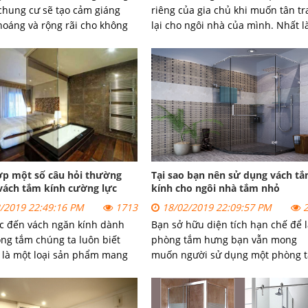
chung cư sẽ tạo cảm giáng
riêng của gia chủ khi muốn tân t
hoáng và rộng rãi cho không
lại cho ngôi nhà của mình. Nhất l
òng tắm. Vậy bạn đã biết quy
với những ngôi nhà chật hẹp, thi
ắp đặt vách kính tắm là như
ánh sáng và cao tầng thì sử dụng 
 chưa? Hãy cùng tìm hiểu nhé
sàn nhà này được coi là bước đột
thời hiện đại.
ợp một số câu hỏi thường
Tại sao bạn nên sử dụng vách t
vách tắm kính cường lực
kính cho ngôi nhà tắm nhỏ
/2019 22:49:16 PM
1713
18/02/2019 22:09:57 PM
2
c đến vách ngăn kính dành
Bạn sở hữu diện tích hạn chế để 
ng tắm chúng ta luôn biết
phòng tắm hưng bạn vẫn mong
 là một loại sản phẩm mang
muốn người sử dụng một phòng 
 thẩm mỹ cao, đem đến nhiều
tiên tiến và đẹp. Những gợi ý về 
 thiết thực.
tắm kính cường lực dưới đây được
là 1 biện pháp khôn xiết có lí với