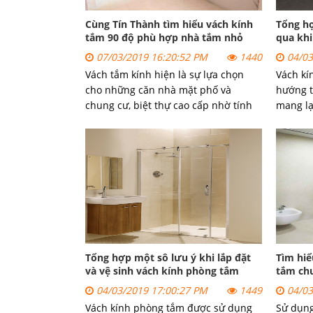
Cùng Tín Thành tìm hiểu vách kính
Tổng h
tắm 90 độ phù hợp nhà tắm nhỏ
qua khi
07/03/2019 16:20:52 PM
1440
04/03
Vách tắm kính hiện là sự lựa chọn
Vách kí
cho những căn nhà mặt phố và
hướng t
chung cư, biệt thự cao cấp nhờ tính
mang lạ
tiện dụng, thẩm mỹ cao, sang trọng,
như vẻ 
hiện đại & thông thoáng. Vách tắm
những l
kính còn là lựa chọn tối ưu của
công hạ
những phòng tắm có diện tích nhỏ,
đừng bỏ
có các mặt hai mặt tiếp giáp với
tường.
Tổng hợp một sô lưu ý khi lắp đặt
Tìm hiể
và vệ sinh vách kính phòng tắm
tắm chu
04/03/2019 17:00:27 PM
1449
04/03
Vách kính phòng tắm được sử dụng
Sử dụng