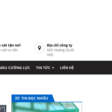
 sát tận nơi
Địa chỉ công ty
 sát tư vấn
605 Hoàng Quốc
7
Việt
 MÀU CƯỜNG LỰC
TIN TỨC
LIÊN HỆ
TIN ĐỌC NHIỀU