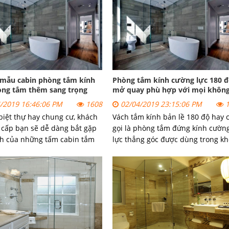
mẫu cabin phòng tắm kính
Phòng tắm kính cường lực 180 
òng tắm thêm sang trọng
mở quay phù hợp với mọi khôn
gian
/2019 16:46:06 PM
1608
02/04/2019 23:15:06 PM
1
 biệt thự hay chung cư, khách
Vách tắm kính bản lề 180 độ hay 
 cấp bạn sẽ dễ dàng bắt gặp
gọi là phòng tắm đứng kính cườn
h của những tấm cabin tắm
lực thẳng góc được dùng trong k
ản phẩm giúp cho không gian
gian nhà tắm 3 mặt đã có tường 
i hơn, cho không gian phòng
2 mặt tường kết hợp với 1 mặt vá
m hiện đại và sang trọng,
kính mà không mở gần tường do 
p.
trở ngại là các vật dụng