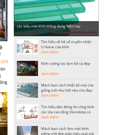
các kiểu mài kính thông dụng hiện nay
Tìm hiểu về hệ số truyền nhiệt
độ
U-Value của kính
Xem thêm
g
524
Kính cường lực làm bể cá đẹp
còn
Xem thêm
g
hông
Mách bạn cách thiết kế mái che
hay
giếng trời như thế nào cho đẹp
ch
Xem thêm
gặp
Tìm hiểu dàn đứng thi công kính
các tòa cao tầng (Gondola) có
kết cấu như thế nào?
Xem thêm
Mách bạn cách làm mái kính
giếng trời đơn giản hiệu quả mà