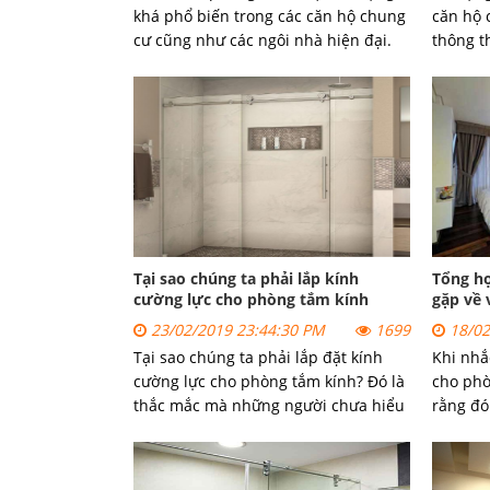
khá phổ biến trong các căn hộ chung
căn hộ 
cư cũng như các ngôi nhà hiện đại.
thông t
Sử dụng vách kính sẽ giúp ngôi nhà
gian ph
thông thoáng với nhiều lợi ích tích
trình l
cực. Người dụng nên lưu ý một số
thế nào
điểm sau khi lắp đặt và vệ sinh vách
kính nhé
Tại sao chúng ta phải lắp kính
Tổng h
cường lực cho phòng tắm kính
gặp về 
23/02/2019 23:44:30 PM
1699
18/02
Tại sao chúng ta phải lắp đặt kính
Khi nhắ
cường lực cho phòng tắm kính? Đó là
cho phò
thắc mắc mà những người chưa hiểu
rằng đó
rõ được tầm quan trọng của kính
giá trị
cường lực trong việc ứng dụng làm
tiện ích
vách tắm kính