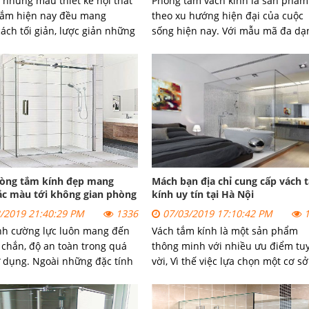
 những mẫu thiết kế nội thất
Phòng tắm vách kính là sản phẩm
tắm hiện nay đều mang
theo xu hướng hiện đại của cuộc
ách tối giản, lược giản những
sống hiện nay. Với mẫu mã đa dạ
 cầu kỳ.
bạn có thể thoải mái lựa chọn mẫ
vách tắm kính phù hợp nhất. Dướ
đây, cuakinhgroup.com sưu tầm 
số mẫu vách tắm kính được yêu t
nhất hiện nay
òng tắm kính đẹp mang
Mách bạn địa chỉ cung cấp vách 
ắc màu tới không gian phòng
kính uy tín tại Hà Nội
/2019 21:40:29 PM
1336
07/03/2019 17:10:42 PM
1
nh cường lực luôn mang đến
Vách tắm kính là một sản phẩm
 chắn, độ an toàn trong quá
thông minh với nhiều ưu điểm tu
ử dụng. Ngoài những đặc tính
vời, Vì thế việc lựa chọn một cơ sở
 nay người ta lại chú trọng
cung cấp vách kính tắm uy tín trở
c phát triển vẻ ngoài của một
nên vô cùng khó khăn. Mời bạn đ
h nhằm tăng mức độ sang
cùng CuaKinhGroup.com tìm hiểu