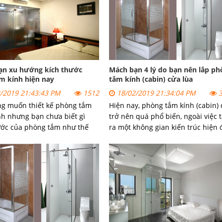
không gian phòng tắm hạn chế.
ạn xu hướng kích thước
Mách bạn 4 lý do bạn nên lắp ph
m kính hiện nay
tắm kính (cabin) cửa lùa
/2019 21:43:43 PM
1512
18/02/2019 21:34:04 PM
3
g muốn thiết kế phòng tắm
Hiện nay, phòng tắm kính (cabin)
nh nhưng bạn chưa biết gì
trở nên quá phổ biến, ngoài việc 
ước của phòng tắm như thế
ra một không gian kiến trúc hiện đ
 phù hợp với phòng tắm của
kiểu phòng tắm kính này còn giúp
y cùng với
đời sống sinh hoạt của bạn trở n
Group.com tìm hiểu để
thuận tiện và tiện nghi hơn rất
hiết kế cho gia đình mình để
nhiều.
 phòng tắm vách kính ưng ý