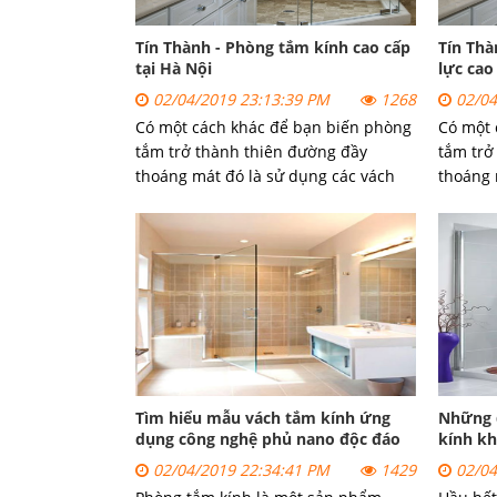
Tín Thành - Phòng tắm kính cao cấp
Tín Thà
tại Hà Nội
lực cao
02/04/2019 23:13:39 PM
1268
02/04
Có một cách khác để bạn biến phòng
Có một 
tắm trở thành thiên đường đầy
tắm trở
thoáng mát đó là sử dụng các vách
thoáng 
ngăn bằng kính hay còn gọi là phòng
ngăn bằ
tắm kính. Chúng có tác dụng không
tắm kín
che chắn tầm nhìn, tạo cảm giác
che chắ
khoáng đạt cho một phòng tắm.
khoáng 
Tìm hiểu mẫu vách tắm kính ứng
Những đ
dụng công nghệ phủ nano độc đáo
kính k
02/04/2019 22:34:41 PM
1429
02/04