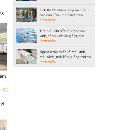
Kích thước chiều rộng và chiều
ng,
cao của cửa kính trượt treo
u
thông dụng
Xem thêm
i
Tìm hiểu chi tiết cấu tạo mái
một
kính, sảnh kính và giếng trời
hích
bằng kính cường lực
Xem thêm
Nguyên tắc thiết kế mái kính,
mái sảnh, mái kính giếng trời an
toàn
Xem thêm
tắm
193
yệt
ọc