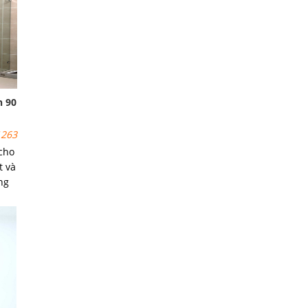
h 90
263
 cho
t và
ng
g