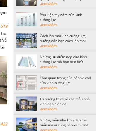
tiết kiệm nhất
Xem thêm
kiệm
Phụ kiện tay nắm cửa kính
cường lực
Xem thêm
519
 cho
Cách lắp mái kính cường lực,
t và
hướng dẫn bạn cách lắp mái
kính an toàn
Xem thêm
ng
g
Những ưu điểm nẹp cửa kính
cường lực mà bạn nên biết
Xem thêm
Tầm quan trọng của bản vẽ cad
cửa kính cường lực
Xem thêm
Xu hướng thiết kế các mẫu nhà
kính đẹp hiện đại
Xem thêm
Những mẫu nhà kính đẹp mê
432
mẩn mà ai cũng nên xem một
lần
Xem thêm