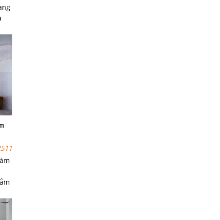
rang
à
ếu
loại
 phá
ắm
511
làm
tắm
vách
 coi