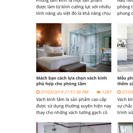
Phòng tắm kính là một sản phẩm
Hầu hết
được làm từ kính cường lực với nhiều
phòng 
tính năng ưu việt đó là khả năng chịu
phong c
lực, chịu nhiệt và cách âm tốt. Nhưng
chi tiết
sau một thời gian sử dụng thì trên bề
mặt kính phòng tắm kính xuất hiện
nhiều vết bẩn hay vết ố vàng. Đây
chính là vấn đề mà người ta cho ra
đời công nghệ nano, phủ lên mặt
kính giúp cho kính luôn sạch đẹp và
sáng bóng. Nhờ một loại chất phủ
mới bằng titan dioxide, phòng tắm
Mách bạn cách lựa chọn vách kính
Mẫu ph
kính trong tương lai sẽ luôn sạch
phù hợp cho phòng tắm
thêm s
bóng, không cần tới bàn tay quét dọn
tắm
của con người.
07/03/2019 21:51:56 PM
1287
07/03
Vách kính tắm là sản phẩm cao cấp
Vách kí
được sử dụng thường xuyên hiện nay
sự chắc
thay cho những vách tường gạch cũ
trình s
kỹ. Vách kính tạo nên không gian
ấy, hiện
thoáng đãng cũng như vẻ đẹp sang
vào việ
trọng trong không gian phòng tắm
tấm kín