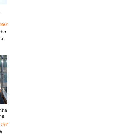
g
363
cho
eo
 –
m
!
 nhà
ng
197
nh