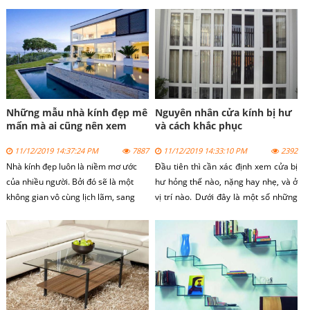
Những mẫu nhà kính đẹp mê
Nguyên nhân cửa kính bị hư
mẩn mà ai cũng nên xem
và cách khắc phục
một lần
11/12/2019 14:37:24 PM
7887
11/12/2019 14:33:10 PM
2392
Nhà kính đẹp luôn là niềm mơ ước
Đầu tiên thì cần xác định xem cửa bị
của nhiều người. Bởi đó sẽ là một
hư hỏng thế nào, nặng hay nhẹ, và ở
không gian vô cùng lịch lãm, sang
vị trí nào. Dưới đây là một số những
trọng. Nó sẽ giúp cho không gian của
hư hỏng thường xảy ra ở cửa nhựa
bạn dễ dàng hơn trong việc lưu
lõi thép gia cường uPVC.
thông không khí và kết nối với bên
ngoài.