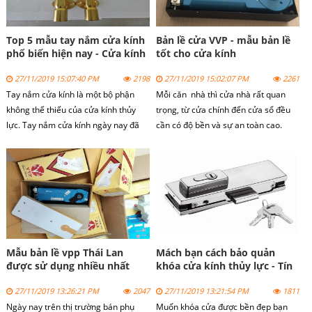
Top 5 mẫu tay nắm cửa kính
Bản lề cửa VVP - mẫu bản lề
phổ biến hiện nay - Cửa kính
tốt cho cửa kính
Tín Thành
27/11/2019 15:07:40 PM
2198
27/11/2019 15:02:07 PM
2261
Tay nắm cửa kính là một bộ phận
Mỗi căn nhà thì cửa nhà rất quan
không thể thiếu của cửa kính thủy
trọng, từ cửa chính đến cửa sổ đều
lực. Tay nắm cửa kính ngày nay đã
cần có độ bền và sự an toàn cao.
trở thành một nét đẹp của kiến trúc
Chính vì vậy mà việc lựa chọn mỗi bộ
hiện đại, được sử dụng rộng rãi tại
phận hoặc chi tiết nhỏ của cửa đều
các cửa hàng, siêu thị, trung tâm
phải chọn lựa rất kỹ lưỡng để đảm
thương mại lớn cho đến nhà dân
bảo an toàn cho cửa.
dụng.
Mẫu bản lề vpp Thái Lan
Mách bạn cách bảo quản
được sử dụng nhiều nhất
khóa cửa kính thủy lực - Tín
hiện nay
Thành
27/11/2019 13:26:21 PM
2047
27/11/2019 13:21:54 PM
1811
Ngày nay trên thị trường bán phụ
Muốn khóa cửa được bền đẹp bạn