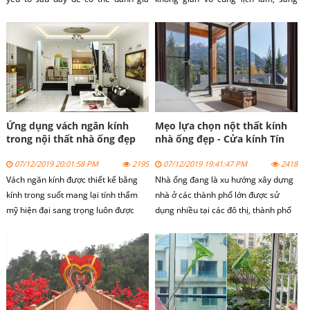
được giá thay khóa cửa kính như thế
trọng. Nó sẽ giúp cho không gian của
nào. Bài viết sau đây sẽ giải đáp mọi
bạn dễ dàng hơn trong việc lưu
thắc mắc của quý khách.
thông không khí và kết nối với bên
ngoài.
Ứng dụng vách ngăn kính
Mẹo lựa chọn nột thất kính
trong nội thất nhà ống đẹp
nhà ống đẹp - Cửa kính Tín
Thành
07/12/2019 20:01:58 PM
2195
07/12/2019 19:41:47 PM
2418
Vách ngăn kính được thiết kế bằng
Nhà ống đang là xu hướng xây dựng
kính trong suốt mang lại tính thẩm
nhà ở các thành phố lớn được sử
mỹ hiện đại sang trọng luôn được
dụng nhiều tại các đô thị, thành phố
khách hàng lựa chọn, ngoài ra vách
lớn với diện tích xây dựng hạn chế.
ngăn kính có độ bền, chịu nhiệt, cách
Bài viết chia sẻ một số loại kính
âm cao, dễ dàng lắp đặt.
cường lực thường sử dụng cho nhà
ống.