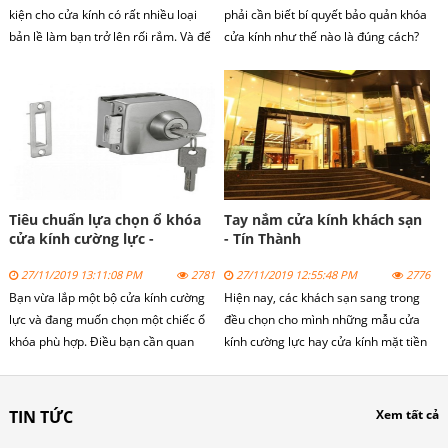
kiện cho cửa kính có rất nhiều loại
phải cần biết bí quyết bảo quản khóa
bản lề làm bạn trở lên rối rắm. Và để
cửa kính như thế nào là đúng cách?
giúp bạn không khó khăn trong việc
Bài viết sau đây, tôi sẽ chia sẻ cho
chọn lựa tôi xin giới thiệu sản
bạn 1 vài mẹo nhỏ
phẩm bản lề VVP Thái Lan với nhiều
những đặc điểm nổi bật.
Tiêu chuẩn lựa chọn ổ khóa
Tay nắm cửa kính khách sạn
cửa kính cường lực -
- Tín Thành
cuakinhgroup.com
27/11/2019 13:11:08 PM
2781
27/11/2019 12:55:48 PM
2776
Bạn vừa lắp một bộ cửa kính cường
Hiện nay, các khách sạn sang trong
lực và đang muốn chọn một chiếc ổ
đều chọn cho mình những mẫu cửa
khóa phù hợp. Điều bạn cần quan
kính cường lực hay cửa kính mặt tiền
tâm đó là các tiêu chuẩn khi mua
cho khách sạng. Để làm nên bộ cửa
những chiếc khóa ấy. Theo dõi bài
kính sang trọng, phụ kiện không thể
viết dưới để hiểu rõ các tiêu chuẩn kỹ
thiếu là tay nắm cửa kính.
TIN TỨC
Xem tất cả
thuật khi chọn khóa nhé.