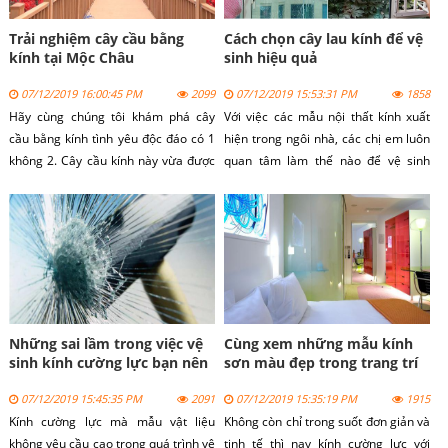
Trải nghiệm cây cầu bằng
Cách chọn cây lau kính để vệ
kính tại Mộc Châu
sinh hiệu quả
07/12/2019 16:00:45 PM
2099
07/12/2019 15:53:31 PM
1858
Hãy cùng chúng tôi khám phá cây
Với việc các mẫu nội thất kính xuất
cầu bằng kính tình yêu độc đáo có 1
hiện trong ngôi nhà, các chị em luôn
không 2. Cây cầu kính này vừa được
quan tâm làm thế nào để vệ sinh
khánh thành dịp 30/4 này. Cầu được
những tấm kính như thế nào để vừa
dựng tại khu vực Thác Dải Yếm, xã
nhanh mà sạch nhất. Bài viết sau đây
Mường Sang, huyện Mộc Châu, Sơn
sẽ hưỡng dẫn chị em chọn cây lau
La.
kính để vệ sinh hiệu quả nhất
Những sai lầm trong việc vệ
Cùng xem những mẫu kính
sinh kính cường lực bạn nên
sơn màu đẹp trong trang trí
tránh
nội ngoại thất
07/12/2019 15:45:35 PM
2091
07/12/2019 15:35:19 PM
1915
Kính cường lực mà mẫu vật liệu
Không còn chỉ trong suốt đơn giản và
không yêu cầu cao trong quá trình vệ
tinh tế thì nay kính cường lực với