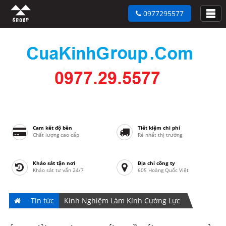
0977295577
Cam kết độ bền
Tiết kiệm chi phí
Chất lượng cao cấp
Rẻ nhất thị trường
Khảo sát tận nơi
Địa chỉ công ty
Khảo sát tư vấn 24/7
605 Hoàng Quốc Việt
Tin tức
Kinh Nghiệm Làm Kính Cường Lực