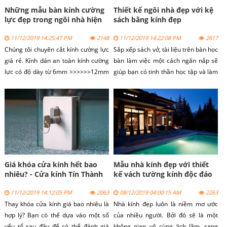
Những mẫu bàn kính cường
Thiết kế ngôi nhà đẹp với kệ
lực đẹp trong ngôi nhà hiện
sách bằng kính đẹp
đại
11/12/2019 14:25:47 PM
2148
11/12/2019 14:22:08 PM
2617
Chúng tôi chuyên cắt kính cường lực
Sắp xếp sách vở, tài liệu trên bàn học
giá rẻ. Kính dán an toàn kính cường
bàn làm việc một cách ngăn nắp sẽ
lực có độ dày từ 6mm >>>>>>12mm
giúp bạn có tinh thần học tập và làm
giá mềm lại cho mọi công trình.
việc được thoải mái hơn. Để sắp xếp
mọi thứ được gọn gàng không thể
không kể đến sự hỗ trợ đắc lực của
những chiếc kệ sách.
Giá khóa cửa kính hết bao
Mẫu nhà kính đẹp với thiết
nhiêu? - Cửa kính Tín Thành
kế vách tường kính độc đáo
11/12/2019 14:12:05 PM
2063
08/12/2019 04:00:15 AM
2263
Thay khóa cửa kính giá bao nhiêu là
Nhà kính đẹp luôn là niềm mơ ước
hợp lý? Bạn có thể dựa vào một số
của nhiều người. Bởi đó sẽ là một
yếu tố sau đây để có thể đánh giá
không gian vô cùng lịch lãm, sang