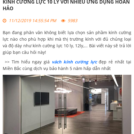
KÍNH CƯỜNG LỰC 10 LY VỚI NHIỀU ỨNG DỤNG HOÀN
HẢO
11/12/2019 14:55:54 PM
5983
Bạn đang phân vân không biết lựa chọn sản phầm kính cường
lực nào cho phù hợp khi mà thị trường kính với đủ chủng loại
và độ dày như kính cường lực 10 ly, 12ly,... Bài viết này sẽ trả lời
giúp bạn câu hỏi này!
>> Tìm hiểu ngay giá
vách kính cường lực
đẹp rẻ nhất tại
Miền Bắc cùng dịch vụ bảo hành 5 năm hấp dẫn nhất