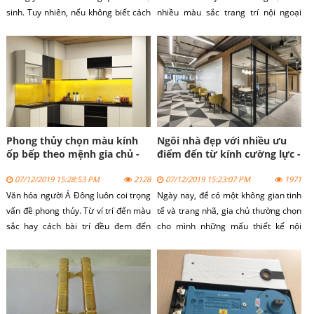
sinh. Tuy nhiên, nếu không biết cách
nhiều màu sắc trang trí nội ngoại
sẽ dẫn đến làm hỏng và giảm tuổi
thất giúp không gian căn phòng trở
thọ kính.
nên lộng lẫy, rực sáng lung linh.
Phong thủy chọn màu kính
Ngôi nhà đẹp với nhiều ưu
ốp bếp theo mệnh gia chủ -
điểm đến từ kính cường lực -
cuakinhgroup.com
Tín Thành
07/12/2019 15:28:53 PM
2128
07/12/2019 15:23:07 PM
1971
Văn hóa người Á Đông luôn coi trọng
Ngày nay, để có một không gian tinh
vấn đề phong thủy. Từ ví trí đến màu
tế và trang nhã, gia chủ thường chọn
sắc hay cách bài trí đều đem đến
cho mình những mấu thiết kế nội
những vận khí cho gia chủ.
thất kính. Kính gồm nhiều loại và
được ứng dụng đã dạng, tuy nhiên sử
dụng nhiều nhất vẫn là kính cường
lực.