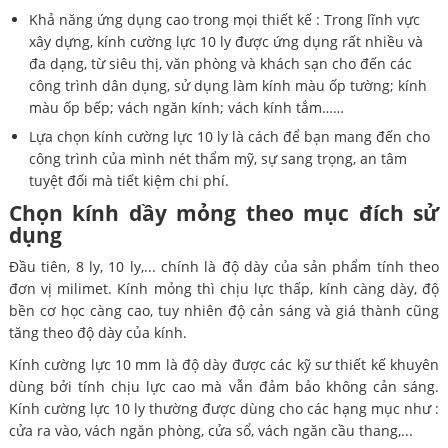
Khả năng ứng dụng cao trong mọi thiết kế : Trong lĩnh vực
xây dựng, kính cường lực 10 ly được ứng dụng rất nhiều và
đa dạng, từ siêu thị, văn phòng và khách sạn cho đến các
công trình dân dụng, sử dụng làm kính màu ốp tường; kính
màu ốp bếp; vách ngăn kính; vách kính tắm……
Lựa chọn kính cường lực 10 ly là cách để bạn mang đến cho
công trình của mình nét thẩm mỹ, sự sang trọng, an tâm
tuyệt đối mà tiết kiệm chi phí.
Chọn kính dầy mỏng theo mục đích sử
dụng
Đầu tiên, 8 ly, 10 ly,... chính là độ dày của sản phẩm tính theo
đơn vị milimet. Kính mỏng thì chịu lực thấp, kính càng dày, độ
bền cơ học càng cao, tuy nhiên độ cản sáng và giá thành cũng
tăng theo độ dày của kính.
Kính cường lực 10 mm là độ dày được các kỹ sư thiết kế khuyên
dùng bởi tính chịu lực cao mà vẫn đảm bảo không cản sáng.
Kính cường lực 10 ly thường được dùng cho các hạng mục như :
cửa ra vào, vách ngăn phòng, cửa sổ, vách ngăn cầu thang,...