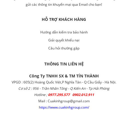
gửi các thông tin khuyến mại qua Email cho bạn!
HỖ TRỢ KHÁCH HÀNG
Hướng dẫn kiểm tra bảo hành
Giải quyết khiếu nại
Câu hỏi thường gặp
THÔNG TIN LIÊN HỆ
Công Ty TNHH SX & TM TÍN THÀNH
VPGD : 605(2) Hoàng Quốc Việt,P Nghĩa Tân - Q Cầu Giấy - Hà Nội.
Cơ sở 2 : 956 - Trần Nhân Tông - Q Kiến An - Tp Hải Phòng
Hotline ;
0977.295.577 0902.012.911
Mail : Cuakinhgroup@gmail.com
https://www.cuakinhgroup.com/