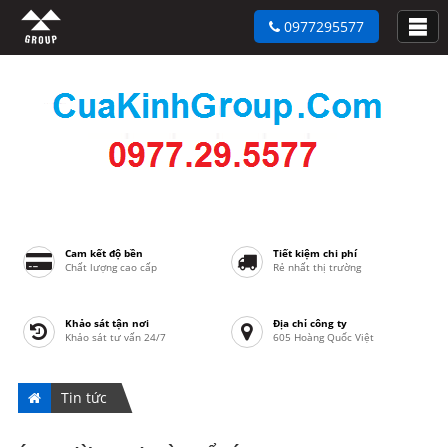
0977295577
Cam kết độ bền
Tiết kiệm chi phí
Chất lượng cao cấp
Rẻ nhất thị trường
Khảo sát tận nơi
Địa chỉ công ty
Khảo sát tư vấn 24/7
605 Hoàng Quốc Việt
Tin tức