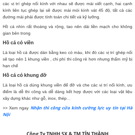
các vị trí ghép nối kính với nhau sẽ được mài xiết cạnh, hai cạnh
kính liên tục ghép lại sẽ được mài mòi kính vát 45 độ, tất cả các
đường mài phải được tính toán chi tiết và kỹ lưỡng.
Hồ cá nhìn rất thoáng và rộng, tao nên dải liền mạch cho không
gian bên trong
Hồ cá có viền
Là loại hồ cá được dán bằng keo có màu, khi đó các vị trí ghép nối
sẽ tạo nên 1 khung viền , chi phí thi công rẻ hơn nhưng thẩm mỹ bị
hạn chế
Hồ cá có khung đỡ
Là loại hồ cá dùng khung viền để đỡ và che các vị trí nối kính, ưu
điểm là dễ thi công và dễ dàng kết hợp được với các loại vật liệu
xây dựng khác như gỗ, inox, thép…
Nhận thì công cửa kính cường lực uy tín tại Hà
>> Xem ngay
Nội
Công Ty TNHH SX & TM TÍN THÀNH