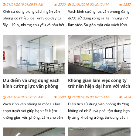
21/01/2019 01:09:51 AM
2720
21/01/2019 00:40:12 AM
2837
Kính sử dụng trong vách ngăn văn
Vách kính cường lực văn phòng đang
phòng có nhiều lọai kính, độ dày từ
được sử dụng rộng rãi tại những nơi
5ly – 19 ly, nhưng chủ yếu và hầu hết
làm việc. Sự góp mặt của vách kính
là làm bằng vách kính cường lực 10
cường lực mang đến một không gian
12ly, với độ dày là an toàn và vừa với
sang trọng, thoải mái cho cho nhân
túi tiền so với vật liệu làm xây dựng,
viên.
chúng ta sử dụng vách kính cường
lực làm vách ngăn văn phòng, cửa
hàng, siêu thị, nhà hàng, khách sạn,
showroom vv
Ưu điểm và ứng dụng vách
Không gian làm việc công ty
kính cường lực văn phòng
trở nên hiện đại hơn với vách
kính cường lực văn phòng
21/01/2019 00:31:25 AM
2580
21/01/2019 00:16:15 AM
2474
Vách kính văn phòng là một sự lựa
Diện tích sử dụng văn phòng thường
chọn tuyệt vời giúp bạn tiết kiệm
không có nhiều và phải tận dụng hợp
không gian văn phòng. Làm cho văn
lý từng khoảng trống. Sử dụng vách
phòng trở nên hiện đại và lịch sự
ngăn hợp lý sẽ giúp cho văn phòng
hơn. Tạo ấn tượng tốt cho đối tác và
tạo được một không gian hiện đại,