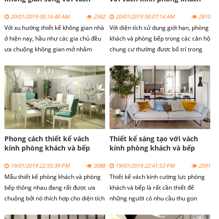
kính cường lực đẹp
đẹp 2019
20/01/2019 00:16:48 AM
2582
20/01/2019 00:07:14 AM
2810
Với xu hướng thiết kế không gian nhà
Với diện tích sử dụng giới hạn, phòng
ở hiện nay, hầu như các gia chủ đều
khách và phòng bếp trong các căn hộ
ưa chuộng không gian mở nhằm
chung cư thường được bố trí trong
mang lại sự ấm cúng, rộng rãi,
cùng một không gian. Để mang lại sự
thoáng mát, che lấp đi khuyết điểm
tinh tế trong thiết kế cũng như trang
như hạn chế về diện tích. Phòng
trí, kiến trúc sư đã khéo léo lựa chọn
khách và bếp tuy là hai không gian
vách kính cường lực để tách biệt giữa
tách biệt nhau nhưng nếu sử dụng
hai khu vục trên mà vẫn không làm
vách kính cường lực ta sẽ thấy được
bố cục của căn phòng.
sự tương quan, làm căn nhà thêm
phong phú, đẹp mắt hơn rất nhiều.
Phong cách thiết kế vách
Thiết kế sáng tạo với vách
kính phòng khách và bếp
kính phòng khách và bếp
mới lạ tại Hà Nội
nhìn là mê
19/01/2019 22:55:39 PM
3088
19/01/2019 22:41:53 PM
2591
Mẫu thiết kế phòng khách và phòng
Thiết kế vách kính cường lực phòng
bếp thông nhau đang rất được ưa
khách và bếp là rất cần thiết để
chuộng bởi nó thích hợp cho diện tích
những người có nhu cầu thu gọn
hẹp mở ra không gian thoáng đãng.
không gian căn phòng nhà mình, do