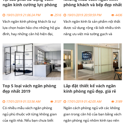
ngăn kính cường lực phòng
phòng khách và bếp đẹp nhất
khách và bếp?
2019
19/01/2019 21:06:24 PM
2516
19/01/2019 20:59:59 PM
4436
Vách ngăn kính phòng khách là sự
Vách ngăn kính là sản phẩm nội thất
lựa chọn hoàn hảo cho những hộ gia
được sử dụng rộng rãi bởi nhiều tính
đình, hay những căn hộ hiện đại,
năng ưu việt mà tường gạch và
nhằm khắc phục những nơi hạn chế
tường xi măng không có như. Dễ
về diện tích. Với chất liệu chủ yếu là
dàng lắp đặt thêm các hệ thống
kính cường lực giúp cho không gian
ngầm như điện, nước, tăng cường
thêm phần thoáng đãng, giúp ăn
khả năng chống ồn, chống cháy ,
gian được không gian nhỏ hẹp.
cách nhiệt. Đặc biệt với trọng lượng
nhẹ, tiết kiệm thời gian thi công đã
góp phần làm giảm đáng kể tổng chi
phí đầu tư cho các dự án cao tầng.
Top 5 loại vách ngăn phòng
Lắp đặt thiết kế vách ngăn
Vách nhôm kính chủ yếu sử dụng
đẹp nhất 2019
kính phòng ngủ đẹp, giá rẻ
khung nhôm khác nhau màu trắng
17/01/2019 01:53:56 AM
3137
17/01/2019 01:42:05 AM
3189
bóng, hay màu trắng sơn tĩnh điện,
Có nhiều mẫu vách ngăn phòng
Ngăn cách phòng ngủ với các không
vân gỗ… và kính thường hay kính
ngủ phù thuộc với từng không gian
gian trong căn hộ của bạn bằng vách
cường lực có độ dày từ 5 ly đến 19 ly,
của ngôi nhà. Nếu bạn chưa biết
ngăn phòng ngủ nhôm kính tạo nên
kính mờ hay các loại kính màu tùy
thiết kế như thế nào thì hãy xem
một không gian riêng tư, thoải mái,