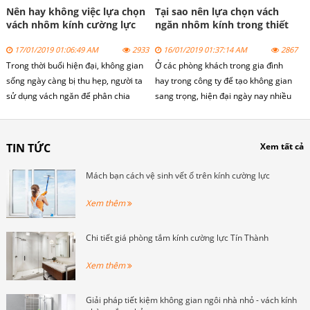
Nên hay không việc lựa chọn
Tại sao nên lựa chọn vách
vách nhôm kính cường lực
ngăn nhôm kính trong thiết
cho phòng ngủ
kế phòng khách
17/01/2019 01:06:49 AM
2933
16/01/2019 01:37:14 AM
2867
Trong thời buổi hiện đại, không gian
Ở các phòng khách trong gia đình
sống ngày càng bị thu hẹp, người ta
hay trong công ty để tạo không gian
sử dụng vách ngăn để phân chia
sang trọng, hiện đại ngày nay nhiều
phòng đồng thời làm vật trang trí.
người sử dụng nội thất vách kính văn
Tuy nhiên, nhiều người băn khoăn có
phòng đặc biệt là vách ngăn nhôm
nên chọn vách ngăn nhôm kính cho
kính phòng khách. Vậy tại sao vách
TIN TỨC
Xem tất cả
không gian phòng ngủ hay không.
ngăn nhôm kính phòng khách lại
được lựa chọn như vậy? Để biết được
Mách bạn cách vệ sinh vết ố trên kính cường lực
vấn đề này mời các bạn theo dõi bài
viết dưới đây của
Xem thêm
cuakinhgroup.com nhé!
Chi tiết giá phòng tắm kính cường lực Tín Thành
Xem thêm
Giải pháp tiết kiệm không gian ngôi nhà nhỏ - vách kính