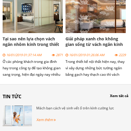
vách ngăn này được làm từ nhôm
nên chọn vách ngăn nhôm kính cho
cao cấp. Trong một số trường hợp,
không gian phòng ngủ hay không.
sẽ có sự kết hợp với kính cường lực,
người ta thường gọi chung là vách
ngăn phòng ngủ bằng nhôm kính.
Tại sao nên lựa chọn vách
Giải pháp xanh cho không
ngăn nhôm kính trong thiết
gian sống từ vách ngăn kính
kế phòng khách
cường lực
16/01/2019 01:37:14 AM
2871
16/01/2019 01:26:06 AM
2229
Ở các phòng khách trong gia đình
Trong thiết kế nội thất hiện nay, thay
hay trong công ty để tạo không gian
vì xây dựng những bức tường ngăn
sang trọng, hiện đại ngày nay nhiều
bằng gạch hay thạch cao thì vách
người sử dụng nội thất vách kính văn
nhôm kính ngăn phòng lại được ưa
phòng đặc biệt là vách ngăn nhôm
chuộng hơn. Đây là giải pháp tuyệt
kính phòng khách. Vậy tại sao vách
vời nhất là cho những công trình nhỏ,
TIN TỨC
Xem tất cả
ngăn nhôm kính phòng khách lại
giúp bạn xóa tan mọi nỗi lo về môi
được lựa chọn như vậy? Để biết được
trường sống gò bó, chật hẹp, đem lại
Mách bạn cách vệ sinh vết ố trên kính cường lực
vấn đề này mời các bạn theo dõi bài
không gian hiện đại, nhẹ nhàng, với
viết dưới đây của
mức chi phí tiết kiệm đáng kể so với
Xem thêm
cuakinhgroup.com nhé!
các vật liệu khác.