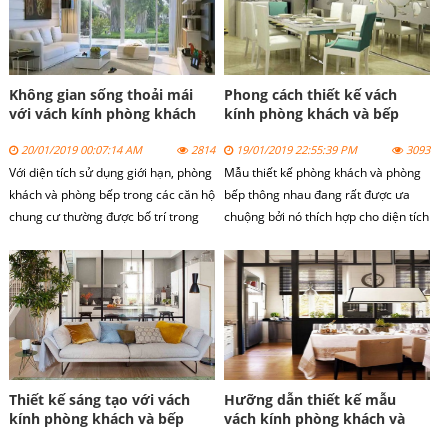
thất, rất linh hoạt, gọn nhẹ trong sử
dụng và lắp ráp và đặc biệt tạo cảm
giác rộng mở về không gian cho bạn,
đưa bạn về gần với thiên nhiên hơn.
Không gian sống thoải mái
Phong cách thiết kế vách
với vách kính phòng khách
kính phòng khách và bếp
đẹp 2019
mới lạ tại Hà Nội
20/01/2019 00:07:14 AM
2814
19/01/2019 22:55:39 PM
3093
Với diện tích sử dụng giới hạn, phòng
Mẫu thiết kế phòng khách và phòng
khách và phòng bếp trong các căn hộ
bếp thông nhau đang rất được ưa
chung cư thường được bố trí trong
chuộng bởi nó thích hợp cho diện tích
cùng một không gian. Để mang lại sự
hẹp mở ra không gian thoáng đãng.
tinh tế trong thiết kế cũng như trang
Tuy nhiên nó cũng đòi hỏi một sự
trí, kiến trúc sư đã khéo léo lựa chọn
khéo léo không nhỏ để ngăn tách
vách kính cường lực để tách biệt giữa
không gian nhằm đảm bảo sự riêng
hai khu vục trên mà vẫn không làm
tư . Sau đây cùng Nhôm Kính Việt
bố cục của căn phòng.
ngắm nhìn một số cách thiết kế vách
ngăn phòng khách và nhà bếp vừa
đẹp vừa thoáng hết sức độc đáo bạn
Thiết kế sáng tạo với vách
Hưỡng dẫn thiết kế mẫu
có thể tham khảo.
kính phòng khách và bếp
vách kính phòng khách và
nhìn là mê
bếp rẻ, chất lượng