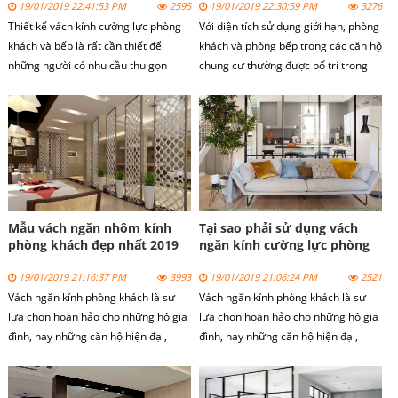
19/01/2019 22:41:53 PM
2595
19/01/2019 22:30:59 PM
3276
Thiết kế vách kính cường lực phòng
Với diện tích sử dụng giới hạn, phòng
khách và bếp là rất cần thiết để
khách và phòng bếp trong các căn hộ
những người có nhu cầu thu gọn
chung cư thường được bố trí trong
không gian căn phòng nhà mình, do
cùng một không gian. Để mang lại sự
vậy với những ai đang tìm kiếm sự
tinh tế trong thiết kế cũng như trang
mới mẻ cho không gian căn phòng
trí, kiến trúc sư đã khéo léo lựa chọn
thì đây là cách tốt nhất mang đến
vách kính cường lực để tách biệt giữa
người dùng một không gian căn
hai khu vục trên mà vẫn không làm
phòng tươi mới và gọn gàng hơn rất
bố cục của căn phòng.
nhiều.
Mẫu vách ngăn nhôm kính
Tại sao phải sử dụng vách
phòng khách đẹp nhất 2019
ngăn kính cường lực phòng
khách và bếp?
19/01/2019 21:16:37 PM
3993
19/01/2019 21:06:24 PM
2521
Vách ngăn kính phòng khách là sự
Vách ngăn kính phòng khách là sự
lựa chọn hoàn hảo cho những hộ gia
lựa chọn hoàn hảo cho những hộ gia
đình, hay những căn hộ hiện đại,
đình, hay những căn hộ hiện đại,
nhằm khắc phục những nơi hạn chế
nhằm khắc phục những nơi hạn chế
về diện tích. Với chất liệu chủ yếu là
về diện tích. Với chất liệu chủ yếu là
kính cường lực giúp cho không gian
kính cường lực giúp cho không gian