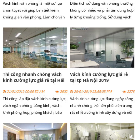
Vách kính văn phòng là một sự lựa
Diện tích sử dụng văn phòng thường
chọn tuyệt vời giúp bạn tiết kiệm
không có nhiều và phải tận dụng hợp
không gian văn phòng. Làm cho văn
lý từng khoảng trống. Sử dụng vách
phòng trở nên hiện đại và lịch sự
ngăn hợp lý sẽ giúp cho văn phòng
hơn. Tạo ấn tượng tốt cho đối tác và
tạo được một không gian hiện đại,
khách hàng tới thăm văn phòng.
lịch sự và năng động. Một giải pháp
Ngoài ra, với bố cục bài trí hợp lý sẽ
tối ưu được đưa ra đó là vách kính
giúp cho tinh thần làm việc của nhân
văn phòng.
viên thoải mái nhất.
Thi công nhanh chóng vách
Vách kính cường lực giá rẻ
kính cường lực giá rẻ tại Hải
tại tp Hà Nội 2019
Phòng
21/01/2019 00:06:52 AM
2602
20/01/2019 23:58:05 PM
2278
Thi công lắp đặt vách kính cường lực,
Vách kính cường lực đang ngày càng
vách ngăn phòng bằng kính, vách
nhanh chóng trở nên phổ biến trong
kính phòng họp, phòng khách, báo
rất nhiều công trình xây dựng và nội
giá vách kính cường lực khung nhôm,
thất. Vách ngăn kính tô điểm tạo nét
vách kính cường lực mặt tiền, vách
sang trọng mà nhẹ nhàng, năng
kính cường lực nhà tắm, nhà vách
động cho không gian nội thất hiện
kính cường lực
đại, đồng thời dễ bài trí với các đồ nội