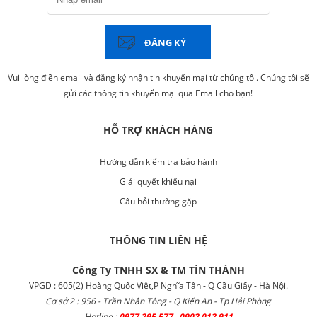
ĐĂNG KÝ
Vui lòng điền email và đăng ký nhận tin khuyến mại từ chúng tôi. Chúng tôi sẽ
gửi các thông tin khuyến mại qua Email cho bạn!
HỖ TRỢ KHÁCH HÀNG
Hướng dẫn kiểm tra bảo hành
Giải quyết khiếu nại
Câu hỏi thường gặp
THÔNG TIN LIÊN HỆ
Công Ty TNHH SX & TM TÍN THÀNH
VPGD : 605(2) Hoàng Quốc Việt,P Nghĩa Tân - Q Cầu Giấy - Hà Nội.
Cơ sở 2 : 956 - Trần Nhân Tông - Q Kiến An - Tp Hải Phòng
Hotline ;
0977.295.577 0902.012.911