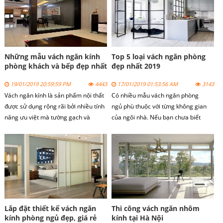
thêm phần thoáng đãng, giúp ăn
thêm phần thoáng đãng, giúp ăn
gian được không gian nhỏ hẹp.
gian được không gian nhỏ hẹp.
Những mẫu vách ngăn kính
Top 5 loại vách ngăn phòng
phòng khách và bếp đẹp nhất
đẹp nhất 2019
2019
19/01/2019 20:59:59 PM
4443
17/01/2019 01:53:56 AM
3143
Vách ngăn kính là sản phẩm nội thất
Có nhiều mẫu vách ngăn phòng
được sử dụng rộng rãi bởi nhiều tính
ngủ phù thuộc với từng không gian
năng ưu việt mà tường gạch và
của ngôi nhà. Nếu bạn chưa biết
tường xi măng không có như. Dễ
thiết kế như thế nào thì hãy xem
dàng lắp đặt thêm các hệ thống
ngay bài viết này.
ngầm như điện, nước, tăng cường
Cuakinhgroup.com sẽ giới thiệu đến
khả năng chống ồn, chống cháy ,
bạn những mẫu vách ngăn độc đáo
cách nhiệt. Đặc biệt với trọng lượng
và ấn tượng nhất hiện nay. Với những
nhẹ, tiết kiệm thời gian thi công đã
mẫu này bạn có thể tự do, thoả sức
góp phần làm giảm đáng kể tổng chi
sáng tạo vách ngăn phù hợp nhất với
phí đầu tư cho các dự án cao tầng.
căn phòng của mình
Lắp đặt thiết kế vách ngăn
Thi công vách ngăn nhôm
Vách nhôm kính chủ yếu sử dụng
kính phòng ngủ đẹp, giá rẻ
kính tại Hà Nội