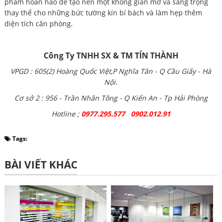
phẩm hoàn hảo để tạo nên một không gian mở và sang trọng
thay thế cho những bức tường kín bí bách và làm hẹp thêm
diện tích căn phòng.
Công Ty TNHH SX & TM TÍN THÀNH
VPGD : 605(2) Hoàng Quốc Việt,P Nghĩa Tân - Q Cầu Giấy - Hà
Nội.
Cơ sở 2 : 956 - Trần Nhân Tông - Q Kiến An - Tp Hải Phòng
Hotline ;
0977.295.577 0902.012.91
Tags:
BÀI VIẾT KHÁC