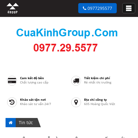
0977295577
Cam kết độ bền
Tiết kiệm chi phí
Chất lượng cao cấp
Rẻ nhất thị trường
Khảo sát tận nơi
Địa chỉ công ty
Khảo sát tư vấn 24/7
605 Hoàng Quốc Việt
Tin tức