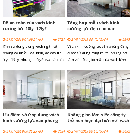
Độ an toàn của vách kính
Tổng hợp mẫu vách kính
cường lực 10ly, 12ly?
cường lực đẹp cho văn
phòng 2019
21/01/2019 01:09:51 AM
2727
21/01/2019 00:40:12 AM
2843
Kính sử dụng trong vách ngăn văn
Vách kính cường lực văn phòng đang
phòng có nhiều lọai kính, độ dày từ
được sử dụng rộng rãi tại những nơi
5ly – 19 ly, nhưng chủ yếu và hầu hết
làm việc. Sự góp mặt của vách kính
là làm bằng vách kính cường lực 10
cường lực mang đến một không gian
12ly, với độ dày là an toàn và vừa với
sang trọng, thoải mái cho cho nhân
túi tiền so với vật liệu làm xây dựng,
viên.
chúng ta sử dụng vách kính cường
lực làm vách ngăn văn phòng, cửa
hàng, siêu thị, nhà hàng, khách sạn,
showroom vv
Ưu điểm và ứng dụng vách
Không gian làm việc công ty
kính cường lực văn phòng
trở nên hiện đại hơn với vách
kính cường lực văn phòng
21/01/2019 00:31:25 AM
2584
21/01/2019 00:16:15 AM
2482