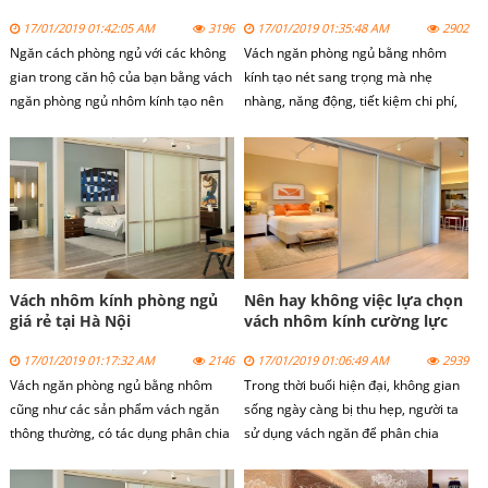
khung nhôm khác nhau màu trắng
17/01/2019 01:42:05 AM
3196
17/01/2019 01:35:48 AM
2902
bóng, hay màu trắng sơn tĩnh điện,
Ngăn cách phòng ngủ với các không
Vách ngăn phòng ngủ bằng nhôm
vân gỗ… và kính thường hay kính
gian trong căn hộ của bạn bằng vách
kính tạo nét sang trọng mà nhẹ
cường lực có độ dày từ 5 ly đến 19 ly,
ngăn phòng ngủ nhôm kính tạo nên
nhàng, năng động, tiết kiệm chi phí,
kính mờ hay các loại kính màu tùy
một không gian riêng tư, thoải mái,
tạo không gian riêng cho phòng
theo nhu cầu sử dụng của khách
đơn giản mà vẫn tinh tế và tiết kiệm
ngủ.Vách ngăn nhôm kính làm bằng
hàng.
nhiều chi phí.
khung nhôm định hình, được cấu tạo
gồm phần khung nhôm và kính. Vách
ngăn nhôm kính dùng các modum
riêng biệt để phân chia lắp đặt theo
từng kích thước khu vực
Vách nhôm kính phòng ngủ
Nên hay không việc lựa chọn
giá rẻ tại Hà Nội
vách nhôm kính cường lực
cho phòng ngủ
17/01/2019 01:17:32 AM
2146
17/01/2019 01:06:49 AM
2939
Vách ngăn phòng ngủ bằng nhôm
Trong thời buổi hiện đại, không gian
cũng như các sản phẩm vách ngăn
sống ngày càng bị thu hẹp, người ta
thông thường, có tác dụng phân chia
sử dụng vách ngăn để phân chia
không gian giữa các khu vực khác với
phòng đồng thời làm vật trang trí.
phòng ngủ. Tuy nhiên, chất liệu của
Tuy nhiên, nhiều người băn khoăn có