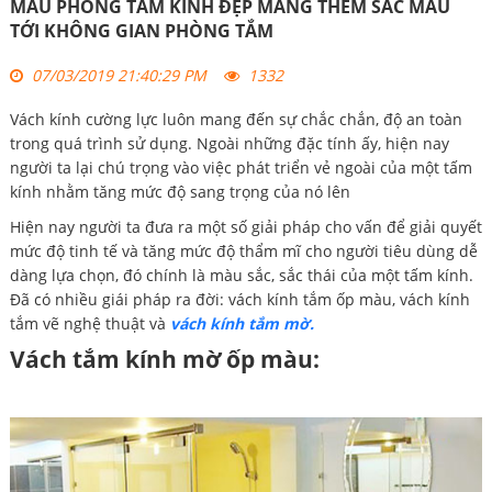
MẪU PHÒNG TẮM KÍNH ĐẸP MANG THÊM SẮC MÀU
TỚI KHÔNG GIAN PHÒNG TẮM
07/03/2019 21:40:29 PM
1332
Vách kính cường lực luôn mang đến sự chắc chắn, độ an toàn
trong quá trình sử dụng. Ngoài những đặc tính ấy, hiện nay
người ta lại chú trọng vào việc phát triển vẻ ngoài của một tấm
kính nhằm tăng mức độ sang trọng của nó lên
Hiện nay người ta đưa ra một số giải pháp cho vấn để giải quyết
mức độ tinh tế và tăng mức độ thẩm mĩ cho người tiêu dùng dễ
dàng lựa chọn, đó chính là màu sắc, sắc thái của một tấm kính.
Đã có nhiều giái pháp ra đời: vách kính tắm ốp màu, vách kính
tắm vẽ nghệ thuật và
vách kính tắm mờ.
Vách tắm kính mờ ốp màu: