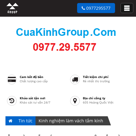
0977295577
Cam kết độ bền
Tiết kiệm chi phí
Chất lượng cao cấp
Rẻ nhất thị trường
Khảo sát tận nơi
Địa chỉ công ty
Khảo sát tư vấn 24/7
605 Hoàng Quốc Việt
Tin tức
Kinh nghiệm làm vách tắm kính