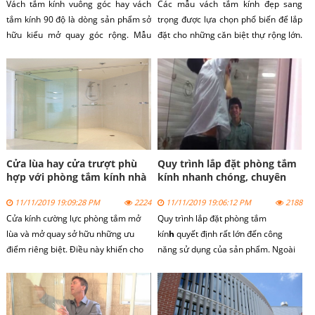
Vách tắm kính vuông góc hay vách
Các mẫu vách tắm kính đẹp sang
tắm kính 90 độ là dòng sản phẩm sở
trọng được lựa chọn phổ biến để lắp
hữu kiểu mở quay góc rộng. Mẫu
đặt cho những căn biệt thự rộng lớn.
vách kính đẹp được lựa chọn lắp đặt
Dòng sản phẩm vách tắm kính không
tại nhiều công trình dân dụng khác
chỉ mang vẻ chắc chắn từ kính mà
nhau. Lý do là vì dòng sản phẩm có
còn đẹp đến từ thiết kế.
kết cấu tiện dụng với giá bán rất rẻ.
Cửa lùa hay cửa trượt phù
Quy trình lắp đặt phòng tắm
hợp với phòng tắm kính nhà
kính nhanh chóng, chuyên
bạn?
nghiệp
11/11/2019 19:09:28 PM
2224
11/11/2019 19:06:12 PM
2188
Cửa kính cường lực phòng tắm mở
Quy trình lắp đặt
phòng tắm
lùa và mở quay sở hữu những ưu
kín
h
quyết định rất lớn đến công
điểm riêng biệt. Điều này khiến cho
năng sử dụng của sản phẩm. Ngoài
người dùng khá bối rối vì không biết
ra quy trình này còn ảnh hưởng trực
nên lắp đặt dòng sản phẩm nào. Để
tiếp đến vẻ đẹp thẩm mỹ của không
tìm được câu trả lời cho mình, bạn
gian lắp đặt. Chính vì vậy bạn cần
cần căn cứ vào nhiều yếu tố khác
tuân thủ nghiêm ngặt các bước thi