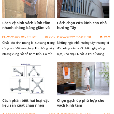
nhau.
công phòng tắm kính chuyên nghiệp.
Cách vệ sinh vách kính tắm
Cách chọn cửa kính cho nhà
nhanh chóng bằng giấm và
hướng Tây
chanh
09/09/2019 10:53:15 AM
1959
05/09/2019 16:54:32 PM
1889
Chất liệu kính mang lại sự sang trọng
Những ngôi nhà hướng tây thường bị
cũng như độ sáng lung linh bóng bẩy
đón nắng vào buổi chiều gây nóng
nhưng cũng rất dễ bám bẩn. Có rất
nực, khó chịu. Nhất là khi sử dụng
nhiều cách để làm sạch cửa kính
cửa kính để trang trí. Vậy cách chọn
nhưng hôm nay chúng tôi xin giới
cửa kính cho nhà hướng tây như thế
thiệu cách vệ sinh cửa kính với chanh
nào chúng ta cùng xem bài viết dưới
và giấm.
đây.
Cách phân biệt hai loại vật
Chọn gạch ốp phù hợp cho
liệu sản xuất chân nhện
vách kính tắm
spider