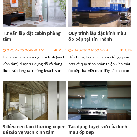
dựng đặc biệt là vách kính tắm.
Tư vấn lắp đặt cabin phòng
Quy trình lắp đặt kính màu
tắm
ốp bếp tại Tín Thành
03/09/2019 07:48:41 AM
2092
01/09/2019 16:59:57 PM
1926
Hiện nay cabin phòng tắm kính (vách
Để chúng ta có cách nhìn tổng quan
kính tắm) được sử dụng đã và đang
hơn về quy trình hoàn thiện kính màu
được sử dụng tại những khách sạn
ốp bếp, bài viết dưới đây sẽ cho bạn
cao cấp hay những khu chung cư cao
lời khuyên để bạn tham khảo, đặt cọc
tầng hiện đại, những căn phòng nhà
thi công, lên phương án xác định
tắm có diện tích nhỏ hẹp.
được kính thước, lập bản vẽ, thi công
và lắp đặt kính bếp.
3 điều nên làm thường xuyên
Tác dụng tuyệt vời của kính
để bảo vệ vách kính tắm
màu ốp bếp