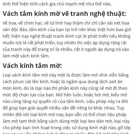
tính thể hiện tính cách gia chủ mạnh mẽ như thế nào.
Vách tắm kính mờ vẽ tranh nghệ thuật:
Vẽ hoa, vẽ chim hạc, vẽ tứ linh hay thậm chí chỉ cần vài nét hoa
văn độc đáo, tấm kính của bạn lại trở nên khác biệt hơn bao giờ
hết, hiện nay nghệ thuật tranh kính cực kì phát triển nếu không
muốn nói là rất phát triển, tuy nhiên thì việc áp dụng rộng rãi
của tranh này để trang trí là nhiều, rất ít người áp dụng nó vào
làm một vách kính tắm.
Vách kính tắm mờ:
Loại vách kính tắm mờ này một là được làm mờ vĩnh viễn bằng
cách phun cát lên kính, hoặc là ngâm qua dung dịch axit ăn
mòn kính, dù là loại nào thì phần kính này cũng sẽ mờ đi theo
mức độ chọn lựa của bạn. Mờ hẳn luôn, hoặc hơi mờ, kiểu mờ
nào cũng tăng sự quyến rũ của tấm kính. Liệu pháp này ra đời
để giúp bạn giải quyết nhiều vấn đề riêng tư khác nhau. Tuy
nhiên đối với loại kính mờ nay, bạn vẫn có thể chọn liệu pháp
làm mờ tạm thời bằng cách dùng một loại keo dán mờ, loại này
cho phép bạn linh hoạt trong việc sử dụng kính mặt nào, gỡ lớp