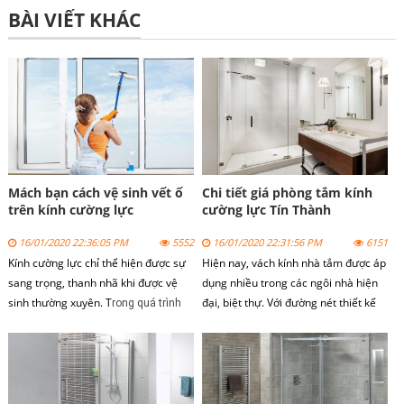
BÀI VIẾT KHÁC
Mách bạn cách vệ sinh vết ố
Chi tiết giá phòng tắm kính
trên kính cường lực
cường lực Tín Thành
16/01/2020 22:36:05 PM
5552
16/01/2020 22:31:56 PM
6151
Kính cường lực chỉ thể hiện được sự
Hiện nay,
vách kính nhà tắm
được áp
sang trọng, thanh nhã khi được vệ
dụng nhiều trong các ngôi nhà hiện
sinh thường xuyên. T
đại, biệt thự. Với đường nét thiết kế
rong quá trình
sang trọng, vách kính phòng tắm
sử dụng ngoài vấn đề bảo trì thì vấn
mang lại những trải nghiệm thư giãn
đề vệ sinh cho kính cũng rất quan
khi sử vách kính phòng tắm.
trọng.