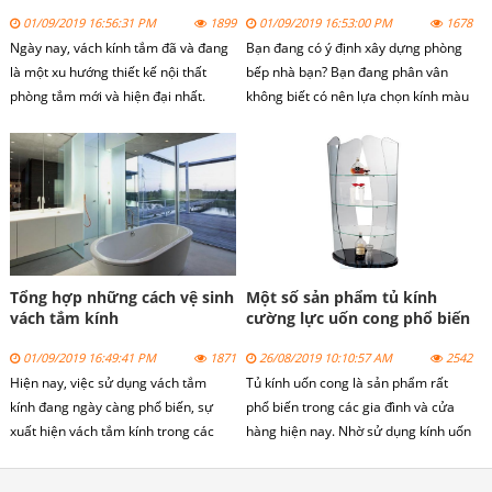
01/09/2019 16:56:31 PM
1899
01/09/2019 16:53:00 PM
1678
Ngày nay, vách kính tắm đã và đang
Bạn đang có ý định xây dựng phòng
là một xu hướng thiết kế nội thất
bếp nhà bạn? Bạn đang phân vân
phòng tắm mới và hiện đại nhất.
không biết có nên lựa chọn kính màu
Vách kính tắm được sử dụng làm
ốp bếp để trang trí cho căn bếp nhà
cabin phòng tắm và vách ngăn
bạn. Với vai trò là một chuyên gia
phòng tắm, do vậy trong quá trình sử
trong ngành, bài viết dưới đây sẽ
dụng vách kính tắm nên được bảo vệ
cung cấp cho bạn những gợi ý giúp
và chăm sóc kĩ càng.
bạn giải quyết các thắc mắc trên.
Tổng hợp những cách vệ sinh
Một số sản phẩm tủ kính
vách tắm kính
cường lực uốn cong phổ biến
01/09/2019 16:49:41 PM
1871
26/08/2019 10:10:57 AM
2542
Hiện nay, việc sử dụng vách tắm
Tủ kính uốn cong là sản phẩm rất
kính đang ngày càng phổ biến, sự
phổ biến trong các gia đình và cửa
xuất hiện vách tắm kính trong các
hàng hiện nay. Nhờ sử dụng kính uốn
công trình xây dựng hiện nay tòa nhà
cong cường lực nên tạo được sự
cao tầng, các dãy nhà mặt phố hay
khác biệt và nhìn rất đẹp mắt.