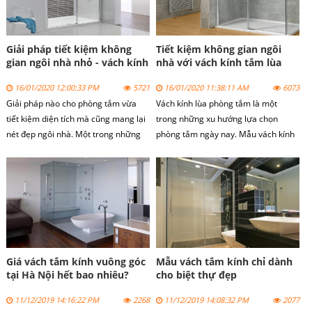
Giải pháp tiết kiệm không
Tiết kiệm không gian ngôi
gian ngôi nhà nhỏ - vách kính
nhà với vách kính tắm lùa
phòng tắm nhỏ
16/01/2020 12:00:33 PM
5721
16/01/2020 11:38:11 AM
6073
Giải pháp nào cho phòng tắm vừa
Vách kính lùa phòng tắm là một
tiết kiệm diện tích mà cũng mang lại
trong những xu hướng lựa chọn
nét đẹp ngôi nhà. Một trong những
phòng tắm ngày nay. Mẫu vách kính
giải pháp là sử dụng vách kính phòng
lùa phòng tắm không chỉ giúp gia chủ
tắm nhỏ.
tiết kiệm không gian, diện tích ngôi
nhà.
Giá vách tắm kính vuông góc
Mẫu vách tắm kính chỉ dành
tại Hà Nội hết bao nhiêu?
cho biệt thự đẹp
11/12/2019 14:16:22 PM
2268
11/12/2019 14:08:32 PM
2077