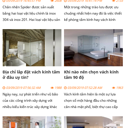
05/09/2019 16:45:57 PM
2608
05/09/2019 16:41:14 PM
2133
Chân nhện Spider
được sản xuất
Một trong những trào lưu được ưu
bằng hai loại vật liệu chính là inox
chuộng nhất hiện nay đó là việc thiết
304 và inox 201. Hai loại vật liệu sản
kế phòng tắm kính hay vách kính
xuất chân nhện spider này có thông
tắm.
số kỹ thuật khác nhau và có đặc điểm
khác nhau.
Địa chỉ lắp đặt vách kính tắm
Khi nào nên chọn vách kính
ở đâu uy tín?
tắm 90 độ
03/09/2019 07:56:32 AM
1988
03/09/2019 07:52:28 AM
1963
Ngày nay, sự phát triển như vũ bão
Vách kính tắm hiện là một sự lựa
của các công trình xây dựng với
chọn số một hàng đầu cho những
nhiều kiểu kiến trúc xây dựng khác
căn nhà mặt phố, biệt thự cao cấp
nhau khiến cho ta phải choáng ngợp.
hay là những chung cư cao tầng.
Đi cùng với sự phát triển đó là sự
phát triển của các loại vật liệu xây