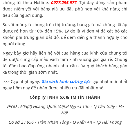
chúng tôi theo Hotline:
0977.295.577
. Tại đây dòng sản phẩm
được niêm yết với bảng giá ưu đãi, phù hợp với khả năng chi
tiêu của người dùng.
So với mức giá chung trên thị trường, bảng giá mà chúng tôi áp
dụng rẻ hơn từ 10% đến 15%. Lý do là vì đơn vị đã cắt bỏ các
khoản phí trung gian đắt đỏ, để đem đến giá thành hợp lý cho
người dùng.
Ngay bây giờ hãy liên hệ với cửa hàng cửa kính của chúng tôi
để được cung cấp mẫu vách tắm kính vuông góc giá rẻ. Chúng
tôi đảm bảo đáp ứng nhanh nhu cầu của quý khách hàng gần
xa trong thời gian sớm nhất.
>>> Cập nhật ngay:
Giá vách kính cường lực
cập nhật mới nhất
ngay hôm nay để nhận được nhiều ưu đãi nhất nhé.
Công Ty TNHH SX & TM TÍN THÀNH
VPGD : 605(2) Hoàng Quốc Việt,P Nghĩa Tân - Q Cầu Giấy - Hà
Nội.
Cơ sở 2 : 956 - Trần Nhân Tông - Q Kiến An - Tp Hải Phòng