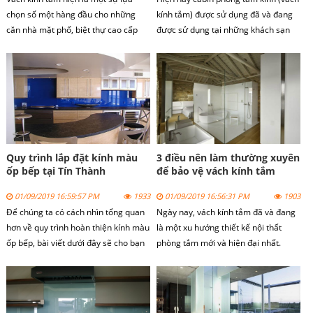
chọn số một hàng đầu cho những
kính tắm) được sử dụng đã và đang
căn nhà mặt phố, biệt thự cao cấp
được sử dụng tại những khách sạn
hay là những chung cư cao tầng.
cao cấp hay những khu chung cư cao
tầng hiện đại, những căn phòng nhà
tắm có diện tích nhỏ hẹp.
Quy trình lắp đặt kính màu
3 điều nên làm thường xuyên
ốp bếp tại Tín Thành
để bảo vệ vách kính tắm
01/09/2019 16:59:57 PM
1933
01/09/2019 16:56:31 PM
1903
Để chúng ta có cách nhìn tổng quan
Ngày nay, vách kính tắm đã và đang
hơn về quy trình hoàn thiện kính màu
là một xu hướng thiết kế nội thất
ốp bếp, bài viết dưới đây sẽ cho bạn
phòng tắm mới và hiện đại nhất.
lời khuyên để bạn tham khảo, đặt cọc
Vách kính tắm được sử dụng làm
thi công, lên phương án xác định
cabin phòng tắm và vách ngăn
được kính thước, lập bản vẽ, thi công
phòng tắm, do vậy trong quá trình sử
và lắp đặt kính bếp.
dụng vách kính tắm nên được bảo vệ