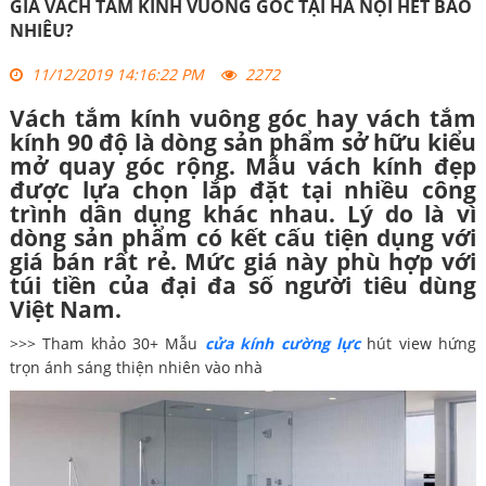
GIÁ VÁCH TẮM KÍNH VUÔNG GÓC TẠI HÀ NỘI HẾT BAO
NHIÊU?
11/12/2019 14:16:22 PM
2272
Vách tắm kính vuông góc hay vách tắm
kính 90 độ là dòng sản phẩm sở hữu kiểu
mở quay góc rộng. Mẫu vách kính đẹp
được lựa chọn lắp đặt tại nhiều công
trình dân dụng khác nhau. Lý do là vì
dòng sản phẩm có kết cấu tiện dụng với
giá bán rất rẻ. Mức giá này phù hợp với
túi tiền của đại đa số người tiêu dùng
Việt Nam.
>>> Tham khảo 30+ Mẫu
cửa kính cường lực
hút view hứng
trọn ánh sáng thiện nhiên vào nhà