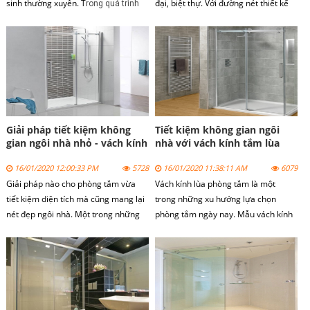
sinh thường xuyên. T
đại, biệt thự. Với đường nét thiết kế
rong quá trình
sang trọng, vách kính phòng tắm
sử dụng ngoài vấn đề bảo trì thì vấn
mang lại những trải nghiệm thư giãn
đề vệ sinh cho kính cũng rất quan
khi sử vách kính phòng tắm.
trọng.
Giải pháp tiết kiệm không
Tiết kiệm không gian ngôi
gian ngôi nhà nhỏ - vách kính
nhà với vách kính tắm lùa
phòng tắm nhỏ
16/01/2020 12:00:33 PM
5728
16/01/2020 11:38:11 AM
6079
Giải pháp nào cho phòng tắm vừa
Vách kính lùa phòng tắm là một
tiết kiệm diện tích mà cũng mang lại
trong những xu hướng lựa chọn
nét đẹp ngôi nhà. Một trong những
phòng tắm ngày nay. Mẫu vách kính
giải pháp là sử dụng vách kính phòng
lùa phòng tắm không chỉ giúp gia chủ
tắm nhỏ.
tiết kiệm không gian, diện tích ngôi
nhà.