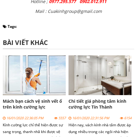
Hotline ;
0977.295.577 0902.012.911
Mail : Cuakinhgroup@gmail.com
Tags:
BÀI VIẾT KHÁC
Mách bạn cách vệ sinh vết ố
Chi tiết giá phòng tắm kính
trên kính cường lực
cường lực Tín Thành
16/01/2020 22:36:05 PM
5557
16/01/2020 22:31:56 PM
6154
Kính cường lực chỉ thể hiện được sự
Hiện nay,
vách kính nhà tắm
được áp
sang trọng, thanh nhã khi được vệ
dụng nhiều trong các ngôi nhà hiện