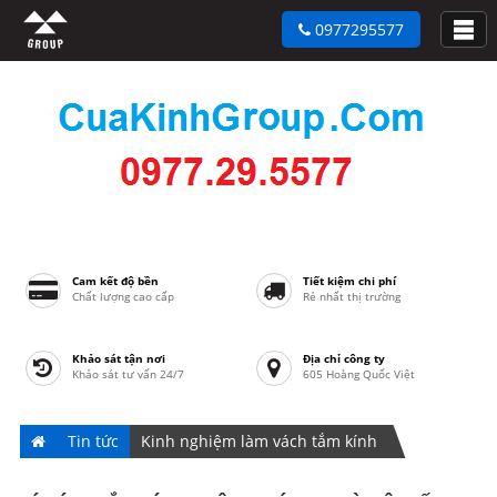
0977295577
Cam kết độ bền
Tiết kiệm chi phí
Chất lượng cao cấp
Rẻ nhất thị trường
Khảo sát tận nơi
Địa chỉ công ty
Khảo sát tư vấn 24/7
605 Hoàng Quốc Việt
Tin tức
Kinh nghiệm làm vách tắm kính