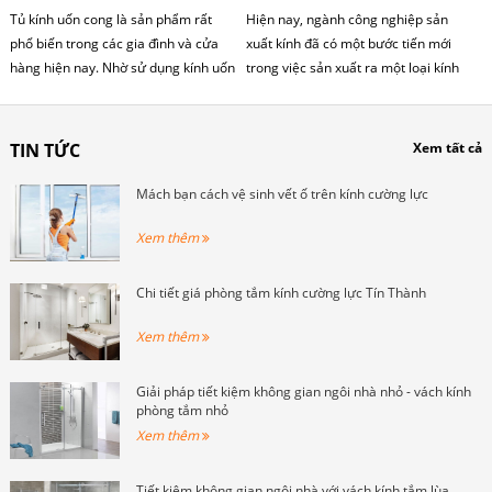
Tủ kính uốn cong là sản phẩm rất
Hiện nay, ngành công nghiệp sản
phổ biến trong các gia đình và cửa
xuất kính đã có một bước tiến mới
hàng hiện nay. Nhờ sử dụng kính uốn
trong việc sản xuất ra một loại kính
cong cường lực nên tạo được sự
cường lực có chất lượng và độ bền vô
khác biệt và nhìn rất đẹp mắt.
cùng tốt, đảm bảo độ an toàn cho
mọi người.
TIN TỨC
Xem tất cả
Mách bạn cách vệ sinh vết ố trên kính cường lực
Xem thêm
Chi tiết giá phòng tắm kính cường lực Tín Thành
Xem thêm
Giải pháp tiết kiệm không gian ngôi nhà nhỏ - vách kính
phòng tắm nhỏ
Xem thêm
Tiết kiệm không gian ngôi nhà với vách kính tắm lùa