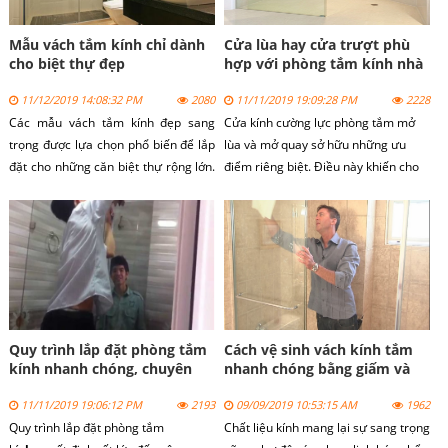
Mẫu vách tắm kính chỉ dành
Cửa lùa hay cửa trượt phù
cho biệt thự đẹp
hợp với phòng tắm kính nhà
bạn?
11/12/2019 14:08:32 PM
2080
11/11/2019 19:09:28 PM
2228
Các mẫu vách tắm kính đẹp sang
Cửa kính cường lực phòng tắm mở
trọng được lựa chọn phổ biến để lắp
lùa và mở quay sở hữu những ưu
đặt cho những căn biệt thự rộng lớn.
điểm riêng biệt. Điều này khiến cho
Dòng sản phẩm vách tắm kính không
người dùng khá bối rối vì không biết
chỉ mang vẻ chắc chắn từ kính mà
nên lắp đặt dòng sản phẩm nào. Để
còn đẹp đến từ thiết kế.
tìm được câu trả lời cho mình, bạn
cần căn cứ vào nhiều yếu tố khác
nhau.
Quy trình lắp đặt phòng tắm
Cách vệ sinh vách kính tắm
kính nhanh chóng, chuyên
nhanh chóng bằng giấm và
nghiệp
chanh
11/11/2019 19:06:12 PM
2193
09/09/2019 10:53:15 AM
1962
Quy trình lắp đặt
phòng tắm
Chất liệu kính mang lại sự sang trọng