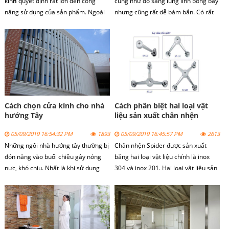
kín
h
quyết định rất lớn đến công
cũng như độ sáng lung linh bóng bẩy
năng sử dụng của sản phẩm. Ngoài
nhưng cũng rất dễ bám bẩn. Có rất
ra quy trình này còn ảnh hưởng trực
nhiều cách để làm sạch cửa kính
tiếp đến vẻ đẹp thẩm mỹ của không
nhưng hôm nay chúng tôi xin giới
gian lắp đặt. Chính vì vậy bạn cần
thiệu cách vệ sinh cửa kính với chanh
tuân thủ nghiêm ngặt các bước thi
và giấm.
công phòng tắm kính chuyên nghiệp.
Cách chọn cửa kính cho nhà
Cách phân biệt hai loại vật
hướng Tây
liệu sản xuất chân nhện
spider
05/09/2019 16:54:32 PM
1893
05/09/2019 16:45:57 PM
2613
Những ngôi nhà hướng tây thường bị
Chân nhện Spider
được sản xuất
đón nắng vào buổi chiều gây nóng
bằng hai loại vật liệu chính là inox
nực, khó chịu. Nhất là khi sử dụng
304 và inox 201. Hai loại vật liệu sản
cửa kính để trang trí. Vậy cách chọn
xuất chân nhện spider này có thông
cửa kính cho nhà hướng tây như thế
số kỹ thuật khác nhau và có đặc điểm
nào chúng ta cùng xem bài viết dưới
khác nhau.
đây.