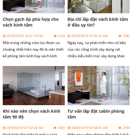
Chọn gạch ốp phù hợp cho
Địa chỉ lắp đặt vách kính tắm
vách kính tắm
ở đâu uy tín?
05/09/2019 16:41:14 PM
2135
03/09/2019 07:56:32 AM
1992
Một trong những trào lưu được ưu
Ngày nay, sự phát triển như vũ bão
chuộng nhất hiện nay đó là việc thiết
của các công trình xây dựng với
kế phòng tắm kính hay vách kính
nhiều kiểu kiến trúc xây dựng khác
tắm.
nhau khiến cho ta phải choáng ngợp.
Đi cùng với sự phát triển đó là sự
phát triển của các loại vật liệu xây
dựng đặc biệt là vách kính tắm.
Khi nào nên chọn vách kính
Tư vấn lắp đặt cabin phòng
tắm 90 độ
tắm
03/09/2019 07:52:28 AM
1965
03/09/2019 07:48:41 AM
2095
Vách kính tắm hiện là một sự lựa
Hiện nay cabin phòng tắm kính (vách