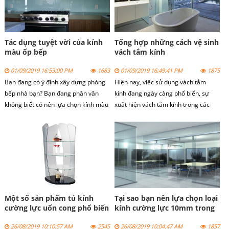
và chăm sóc kĩ càng.
Tác dụng tuyệt vời của kính
Tổng hợp những cách vệ sinh
màu ốp bếp
vách tắm kính
01/09/2019 16:53:00 PM
1683
01/09/2019 16:49:41 PM
1875
Bạn đang có ý định xây dựng phòng
Hiện nay, việc sử dụng vách tắm
bếp nhà bạn? Bạn đang phân vân
kính đang ngày càng phổ biến, sự
không biết có nên lựa chọn kính màu
xuất hiện vách tắm kính trong các
ốp bếp để trang trí cho căn bếp nhà
công trình xây dựng hiện nay tòa nhà
bạn. Với vai trò là một chuyên gia
cao tầng, các dãy nhà mặt phố hay
trong ngành, bài viết dưới đây sẽ
các khu chung cư cao cấp như Time
cung cấp cho bạn những gợi ý giúp
City, Royal City.
bạn giải quyết các thắc mắc trên.
Một số sản phẩm tủ kính
Tại sao bạn nên lựa chọn loại
cường lực uốn cong phổ biến
kính cường lực 10mm trong
các công trình gia đinh
26/08/2019 10:10:57 AM
2545
26/08/2019 10:04:47 AM
1857