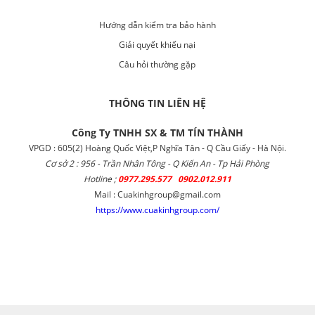
Hướng dẫn kiểm tra bảo hành
Giải quyết khiếu nại
Câu hỏi thường gặp
THÔNG TIN LIÊN HỆ
Công Ty TNHH SX & TM TÍN THÀNH
VPGD : 605(2) Hoàng Quốc Việt,P Nghĩa Tân - Q Cầu Giấy - Hà Nội.
Cơ sở 2 : 956 - Trần Nhân Tông - Q Kiến An - Tp Hải Phòng
Hotline ;
0977.295.577 0902.012.911
Mail : Cuakinhgroup@gmail.com
https://www.cuakinhgroup.com/