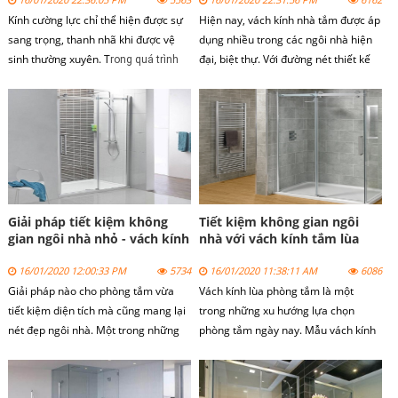
Kính cường lực chỉ thể hiện được sự
Hiện nay,
vách kính nhà tắm
được áp
sang trọng, thanh nhã khi được vệ
dụng nhiều trong các ngôi nhà hiện
sinh thường xuyên. T
đại, biệt thự. Với đường nét thiết kế
rong quá trình
sang trọng, vách kính phòng tắm
sử dụng ngoài vấn đề bảo trì thì vấn
mang lại những trải nghiệm thư giãn
đề vệ sinh cho kính cũng rất quan
khi sử vách kính phòng tắm.
trọng.
Giải pháp tiết kiệm không
Tiết kiệm không gian ngôi
gian ngôi nhà nhỏ - vách kính
nhà với vách kính tắm lùa
phòng tắm nhỏ
16/01/2020 12:00:33 PM
5734
16/01/2020 11:38:11 AM
6086
Giải pháp nào cho phòng tắm vừa
Vách kính lùa phòng tắm là một
tiết kiệm diện tích mà cũng mang lại
trong những xu hướng lựa chọn
nét đẹp ngôi nhà. Một trong những
phòng tắm ngày nay. Mẫu vách kính
giải pháp là sử dụng vách kính phòng
lùa phòng tắm không chỉ giúp gia chủ
tắm nhỏ.
tiết kiệm không gian, diện tích ngôi
nhà.