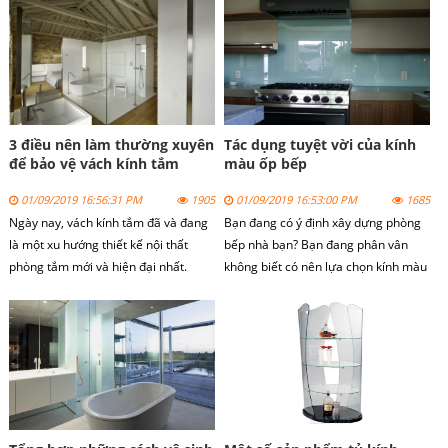
tầng hiện đại, những căn phòng nhà
thi công, lên phương án xác định
tắm có diện tích nhỏ hẹp.
được kính thước, lập bản vẽ, thi công
và lắp đặt kính bếp.
3 điều nên làm thường xuyên
Tác dụng tuyệt vời của kính
để bảo vệ vách kính tắm
màu ốp bếp
01/09/2019 16:56:31 PM
1905
01/09/2019 16:53:00 PM
1685
Ngày nay, vách kính tắm đã và đang
Bạn đang có ý định xây dựng phòng
là một xu hướng thiết kế nội thất
bếp nhà bạn? Bạn đang phân vân
phòng tắm mới và hiện đại nhất.
không biết có nên lựa chọn kính màu
Vách kính tắm được sử dụng làm
ốp bếp để trang trí cho căn bếp nhà
cabin phòng tắm và vách ngăn
bạn. Với vai trò là một chuyên gia
phòng tắm, do vậy trong quá trình sử
trong ngành, bài viết dưới đây sẽ
dụng vách kính tắm nên được bảo vệ
cung cấp cho bạn những gợi ý giúp
và chăm sóc kĩ càng.
bạn giải quyết các thắc mắc trên.