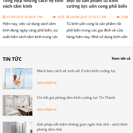
Tổng hợp những cách vệ sinh
Một số sản phẩm tủ kính
vách tắm kính
cường lực uốn cong phổ biến
01/09/2019 16:49:41 PM
1878
26/08/2019 10:10:57 AM
2548
Hiện nay, việc sử dụng vách tắm
Tủ kính uốn cong là sản phẩm rất
kính đang ngày càng phổ biến, sự
phổ biến trong các gia đình và cửa
xuất hiện vách tắm kính trong các
hàng hiện nay. Nhờ sử dụng kính uốn
công trình xây dựng hiện nay tòa nhà
cong cường lực nên tạo được sự
cao tầng, các dãy nhà mặt phố hay
khác biệt và nhìn rất đẹp mắt.
các khu chung cư cao cấp như Time
TIN TỨC
Xem tất cả
City, Royal City.
Mách bạn cách vệ sinh vết ố trên kính cường lực
Xem thêm
Chi tiết giá phòng tắm kính cường lực Tín Thành
Xem thêm
Giải pháp tiết kiệm không gian ngôi nhà nhỏ - vách kính
phòng tắm nhỏ