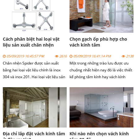
thiệu cách vệ sinh cửa kính với chanh
nào chúng ta cùng xem bài viết dưới
và giấm.
đây.
Cách phân biệt hai loại vật
Chọn gạch ốp phù hợp cho
liệu sản xuất chân nhện
vách kính tắm
spider
05/09/2019 16:45:57 PM
2616
05/09/2019 16:41:14 PM
2138
Chân nhện Spider
được sản xuất
Một trong những trào lưu được ưu
bằng hai loại vật liệu chính là inox
chuộng nhất hiện nay đó là việc thiết
304 và inox 201. Hai loại vật liệu sản
kế phòng tắm kính hay vách kính
xuất chân nhện spider này có thông
tắm.
số kỹ thuật khác nhau và có đặc điểm
khác nhau.
Địa chỉ lắp đặt vách kính tắm
Khi nào nên chọn vách kính