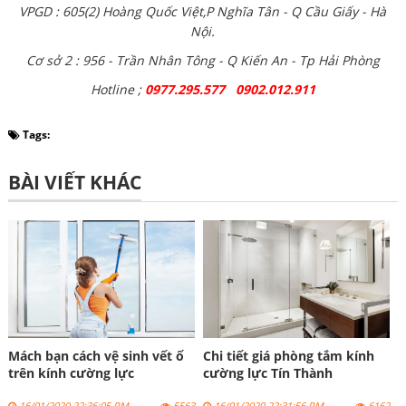
VPGD : 605(2) Hoàng Quốc Việt,P Nghĩa Tân - Q Cầu Giấy - Hà
Nội.
Cơ sở 2 : 956 - Trần Nhân Tông - Q Kiến An - Tp Hải Phòng
Hotline ;
0977.295.577 0902.012.911
Tags:
BÀI VIẾT KHÁC
Mách bạn cách vệ sinh vết ố
Chi tiết giá phòng tắm kính
trên kính cường lực
cường lực Tín Thành
16/01/2020 22:36:05 PM
5563
16/01/2020 22:31:56 PM
6162