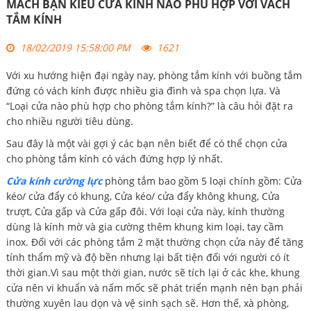
MÁCH BẠN KIỂU CỬA KÍNH NÀO PHÙ HỢP VỚI VÁCH
TẮM KÍNH
18/02/2019 15:58:00 PM
1621
Với xu hướng hiện đại ngày nay, phòng tắm kính với buồng tắm
đứng có vách kính được nhiều gia đình và spa chọn lựa. Và
“Loại cửa nào phù hợp cho phòng tắm kính?” là câu hỏi đặt ra
cho nhiều người tiêu dùng.
Sau đây là một vài gợi ý các bạn nên biết để có thể chọn cửa
cho phòng tắm kính có vách đứng hợp lý nhất.
Cửa kính cường lực
phòng tắm bao gồm 5 loại chính gồm: Cửa
kéo/ cửa đẩy có khung, Cửa kéo/ cửa đẩy không khung, Cửa
trượt, Cửa gấp và Cửa gấp đôi. Với loại cửa này, kính thường
dùng là kính mờ và gia cường thêm khung kim loại, tay cầm
inox. Đối với các phòng tắm 2 mặt thường chọn cửa này để tăng
tính thẩm mỹ và độ bền nhưng lại bất tiện đối với người có ít
thời gian.Vì sau một thời gian, nước sẽ tích lại ở các khe, khung
cửa nên vi khuẩn và nấm mốc sẽ phát triển mạnh nên bạn phải
thường xuyên lau dọn và vệ sinh sạch sẽ. Hơn thế, xà phòng,