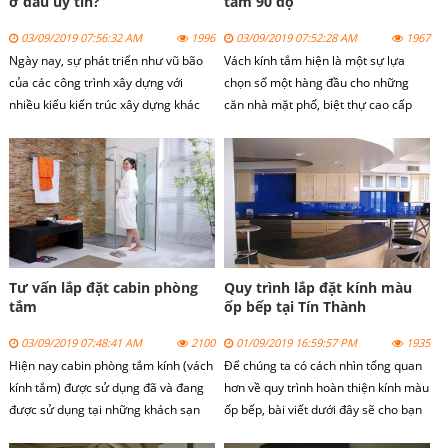
ở đâu uy tín?
tắm 90 độ
03/09/2019 07:56:32 AM
1996
03/09/2019 07:52:28 AM
1967
Ngày nay, sự phát triển như vũ bão
Vách kính tắm hiện là một sự lựa
của các công trình xây dựng với
chọn số một hàng đầu cho những
nhiều kiểu kiến trúc xây dựng khác
căn nhà mặt phố, biệt thự cao cấp
nhau khiến cho ta phải choáng ngợp.
hay là những chung cư cao tầng.
Đi cùng với sự phát triển đó là sự
phát triển của các loại vật liệu xây
dựng đặc biệt là vách kính tắm.
Tư vấn lắp đặt cabin phòng
Quy trình lắp đặt kính màu
tắm
ốp bếp tại Tín Thành
03/09/2019 07:48:41 AM
2100
01/09/2019 16:59:57 PM
1935
Hiện nay cabin phòng tắm kính (vách
Để chúng ta có cách nhìn tổng quan
kính tắm) được sử dụng đã và đang
hơn về quy trình hoàn thiện kính màu
được sử dụng tại những khách sạn
ốp bếp, bài viết dưới đây sẽ cho bạn
cao cấp hay những khu chung cư cao
lời khuyên để bạn tham khảo, đặt cọc