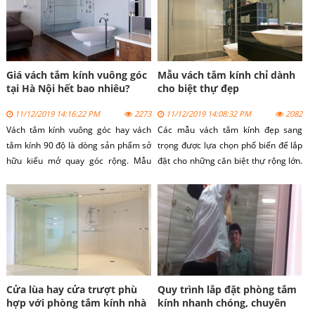
Giá vách tắm kính vuông góc
Mẫu vách tắm kính chỉ dành
tại Hà Nội hết bao nhiêu?
cho biệt thự đẹp
11/12/2019 14:16:22 PM
2273
11/12/2019 14:08:32 PM
2082
Vách tắm kính vuông góc hay vách
Các mẫu vách tắm kính đẹp sang
tắm kính 90 độ là dòng sản phẩm sở
trọng được lựa chọn phổ biến để lắp
hữu kiểu mở quay góc rộng. Mẫu
đặt cho những căn biệt thự rộng lớn.
vách kính đẹp được lựa chọn lắp đặt
Dòng sản phẩm vách tắm kính không
tại nhiều công trình dân dụng khác
chỉ mang vẻ chắc chắn từ kính mà
nhau. Lý do là vì dòng sản phẩm có
còn đẹp đến từ thiết kế.
kết cấu tiện dụng với giá bán rất rẻ.
Cửa lùa hay cửa trượt phù
Quy trình lắp đặt phòng tắm
hợp với phòng tắm kính nhà
kính nhanh chóng, chuyên