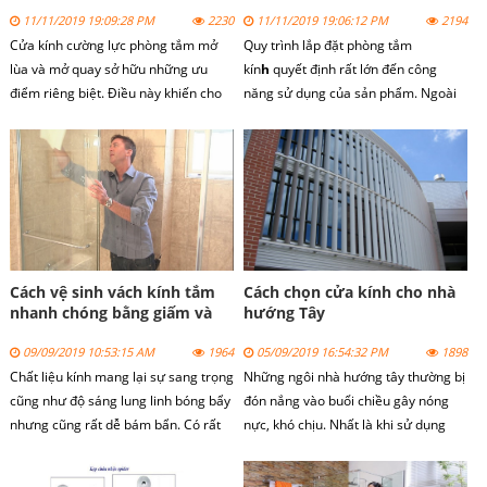
bạn?
nghiệp
11/11/2019 19:09:28 PM
2230
11/11/2019 19:06:12 PM
2194
Cửa kính cường lực phòng tắm mở
Quy trình lắp đặt
phòng tắm
lùa và mở quay sở hữu những ưu
kín
h
quyết định rất lớn đến công
điểm riêng biệt. Điều này khiến cho
năng sử dụng của sản phẩm. Ngoài
người dùng khá bối rối vì không biết
ra quy trình này còn ảnh hưởng trực
nên lắp đặt dòng sản phẩm nào. Để
tiếp đến vẻ đẹp thẩm mỹ của không
tìm được câu trả lời cho mình, bạn
gian lắp đặt. Chính vì vậy bạn cần
cần căn cứ vào nhiều yếu tố khác
tuân thủ nghiêm ngặt các bước thi
nhau.
công phòng tắm kính chuyên nghiệp.
Cách vệ sinh vách kính tắm
Cách chọn cửa kính cho nhà
nhanh chóng bằng giấm và
hướng Tây
chanh
09/09/2019 10:53:15 AM
1964
05/09/2019 16:54:32 PM
1898
Chất liệu kính mang lại sự sang trọng
Những ngôi nhà hướng tây thường bị
cũng như độ sáng lung linh bóng bẩy
đón nắng vào buổi chiều gây nóng
nhưng cũng rất dễ bám bẩn. Có rất
nực, khó chịu. Nhất là khi sử dụng
nhiều cách để làm sạch cửa kính
cửa kính để trang trí. Vậy cách chọn
nhưng hôm nay chúng tôi xin giới
cửa kính cho nhà hướng tây như thế