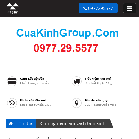
0977295577
Cam kết độ bền
Tiết kiệm chi phí
Chất lượng cao cấp
Rẻ nhất thị trường
Khảo sát tận nơi
Địa chỉ công ty
Khảo sát tư vấn 24/7
605 Hoàng Quốc Việt
Tin tức
Kinh nghiệm làm vách tắm kính