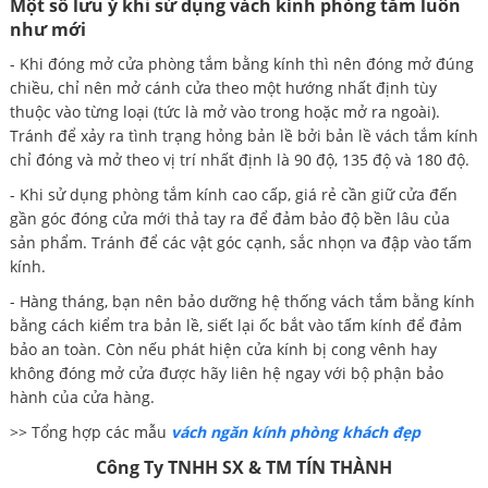
Một số lưu ý khi sử dụng vách kính phòng tắm luôn
như mới
- Khi đóng mở cửa phòng tắm bằng kính thì nên đóng mở đúng
chiều, chỉ nên mở cánh cửa theo một hướng nhất định tùy
thuộc vào từng loại (tức là mở vào trong hoặc mở ra ngoài).
Tránh để xảy ra tình trạng hỏng bản lề bởi bản lề vách tắm kính
chỉ đóng và mở theo vị trí nhất định là 90 độ, 135 độ và 180 độ.
- Khi sử dụng phòng tắm kính cao cấp, giá rẻ cần giữ cửa đến
gần góc đóng cửa mới thả tay ra để đảm bảo độ bền lâu của
sản phẩm. Tránh để các vật góc cạnh, sắc nhọn va đập vào tấm
kính.
- Hàng tháng, bạn nên bảo dưỡng hệ thống vách tắm bằng kính
bằng cách kiểm tra bản lề, siết lại ốc bắt vào tấm kính để đảm
bảo an toàn. Còn nếu phát hiện cửa kính bị cong vênh hay
không đóng mở cửa được hãy liên hệ ngay với bộ phận bảo
hành của cửa hàng.
>> Tổng hợp các mẫu
vách ngăn kính phòng khách đẹp
Công Ty TNHH SX & TM TÍN THÀNH