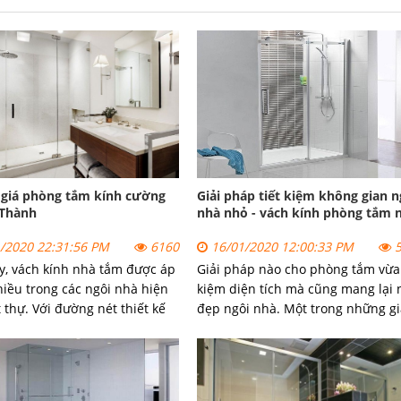
t giá phòng tắm kính cường
Giải pháp tiết kiệm không gian n
 Thành
nhà nhỏ - vách kính phòng tắm 
/2020 22:31:56 PM
6160
16/01/2020 12:00:33 PM
5
y,
vách kính nhà tắm
được áp
Giải pháp nào cho phòng tắm vừa 
iều trong các ngôi nhà hiện
kiệm diện tích mà cũng mang lại 
t thự. Với đường nét thiết kế
đẹp ngôi nhà. Một trong những gi
ọng, vách kính phòng tắm
pháp là sử dụng vách kính phòng
i những trải nghiệm thư giãn
tắm nhỏ.
vách kính phòng tắm.