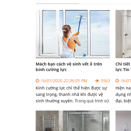
Mách bạn cách vệ sinh vết ố trên
Chi tiế
kính cường lực
lực Tín
16/01/2020 22:36:05 PM
5563
16/01
Kính cường lực chỉ thể hiện được sự
Hiện na
sang trọng, thanh nhã khi được vệ
dụng nh
sinh thường xuyên. T
đại, biệ
rong quá trình sử
sang tr
dụng ngoài vấn đề bảo trì thì vấn đề vệ
mang lạ
sinh cho kính cũng rất quan trọng.
khi sử 