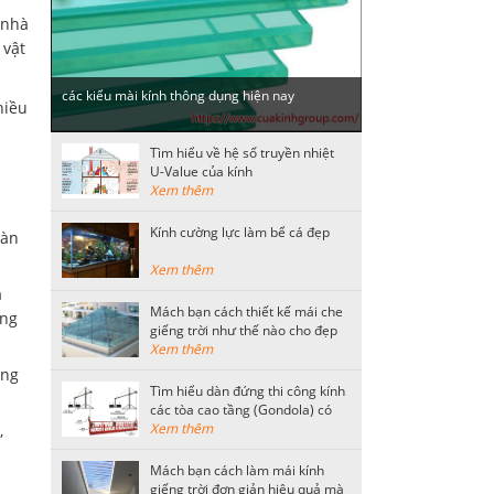
 nhà
 vật
các kiểu mài kính thông dụng hiện nay
hiều
Tìm hiểu về hệ số truyền nhiệt
U-Value của kính
Xem thêm
Kính cường lực làm bể cá đẹp
oàn
Xem thêm
a
Mách bạn cách thiết kế mái che
áng
giếng trời như thế nào cho đẹp
Xem thêm
ung
Tìm hiểu dàn đứng thi công kính
các tòa cao tầng (Gondola) có
kết cấu như thế nào?
Xem thêm
,
Mách bạn cách làm mái kính
giếng trời đơn giản hiệu quả mà