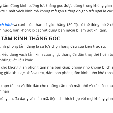
ng tắm đứng kính cường lực thẳng góc được dùng trong không gian
với 1 mặt vách kính mà không mở gần tường do gặp trở ngại là các
ch kính
và cánh cửa thành 1 góc thẳng 180 độ, có thể đóng mở 2 c
ắn nước, bạn không lo các vật dụng bên ngoài bị ẩm ướt khi tắm.
 TẮM KÍNH THẲNG GÓC
kính phòng tắm đang là sự lựa chọn hàng đầu của kiến trúc sư:
ng, kiểu dáng vách tắm kính cường lực thẳng đã dần thay thế hoàn t
những vật liệu khác.
 cho không gian phòng tắm nhà bạn Giúp phòng nhỏ không bị chi
àng giữa khu vực khô và ướt, đảm bảo phòng tắm kính luôn khô tho
a chọn tối ưu và độc đáo cho những căn nhà mặt phố và các tòa ch
ới hạn
ời gian, đa dạng về mẫu mã, tiện ích thích hợp với mọi không gian