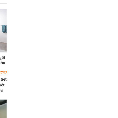
gôi
nhỏ
732
tiết
nét
ải