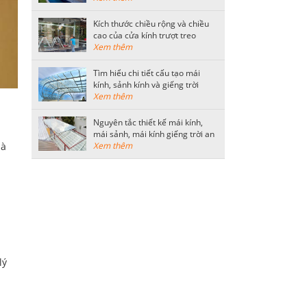
Kích thước chiều rộng và chiều
cao của cửa kính trượt treo
thông dụng
Xem thêm
Tìm hiểu chi tiết cấu tạo mái
kính, sảnh kính và giếng trời
bằng kính cường lực
Xem thêm
Nguyên tắc thiết kế mái kính,
mái sảnh, mái kính giếng trời an
hà
toàn
Xem thêm
lý