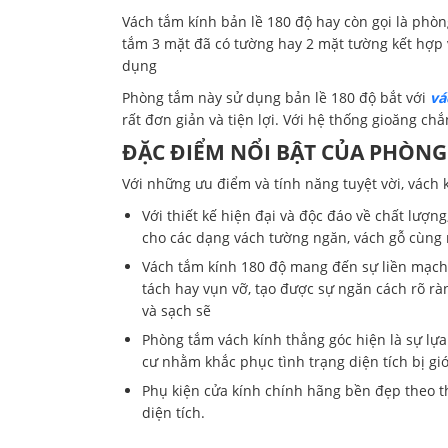
Vách tắm kính bản lề 180 độ hay còn gọi là phò
tắm 3 mặt đã có tường hay 2 mặt tường kết hợp 
dụng
Phòng tắm này sử dụng bản lề 180 độ bắt với
vá
rất đơn giản và tiện lợi. Với hệ thống gioăng ch
ĐẶC ĐIỂM NỔI BẬT CỦA PHÒNG
Với những ưu điểm và tính năng tuyệt vời, vách 
Với thiết kế hiện đại và độc đáo về chất lượ
cho các dạng vách tường ngăn, vách gỗ cùng 
Vách tắm kính 180 độ mang đến sự liền mạch
tách hay vụn vỡ, tạo được sự ngăn cách rõ r
và sạch sẽ
Phòng tắm vách kính thẳng góc hiện là sự lự
cư nhằm khắc phục tình trạng diện tích bị gi
Phụ kiện cửa kính chính hãng bền đẹp theo th
diện tích.