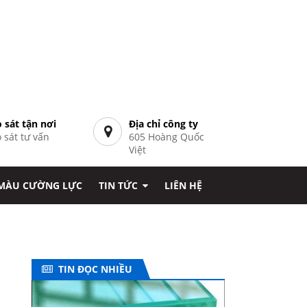
 sát tận nơi
Địa chỉ công ty
 sát tư vấn
605 Hoàng Quốc
7
Việt
 MÀU CƯỜNG LỰC
TIN TỨC
LIÊN HỆ
TIN ĐỌC NHIỀU