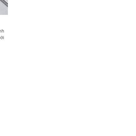
nh
ới