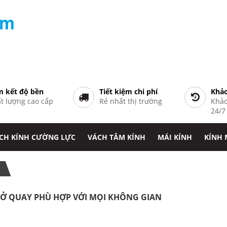
 kết độ bền
Tiết kiệm chi phí
Khảo
t lượng cao cấp
Rẻ nhất thị trường
Khảo
24/
CH KÍNH CƯỜNG LỰC
VÁCH TẮM KÍNH
MÁI KÍNH
KÍNH
Ở QUAY PHÙ HỢP VỚI MỌI KHÔNG GIAN