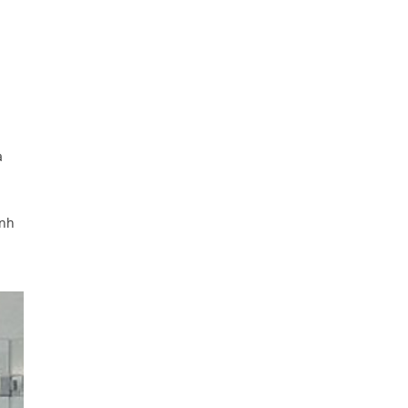
à
ành