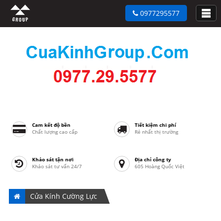
0977295577
Cam kết độ bền
Tiết kiệm chi phí
Chất lượng cao cấp
Rẻ nhất thị trường
Khảo sát tận nơi
Địa chỉ công ty
Khảo sát tư vấn 24/7
605 Hoàng Quốc Việt
Cửa Kính Cường Lực