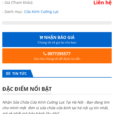
Liên hệ
- Giá (Tham khảo):
- Danh mục:
Cửa Kính Cường Lực
NHẬN BÁO GIÁ
Chúng tôi sẽ gọi lại cho bạn
0977295577
Gọi cho chúng tôi để được tư vấn
TIN TỨC
ĐẶC ĐIỂM NỔI BẬT
Nhận Sửa Chữa Cửa Kính Cường Lực Tại Hà Nội - Bạn đang tìm
cho mình một đơn vị sửa chữa cửa kính tại hà nội uy tín nhất,
giá rẻ nhất mà bảo hành lâu dài?