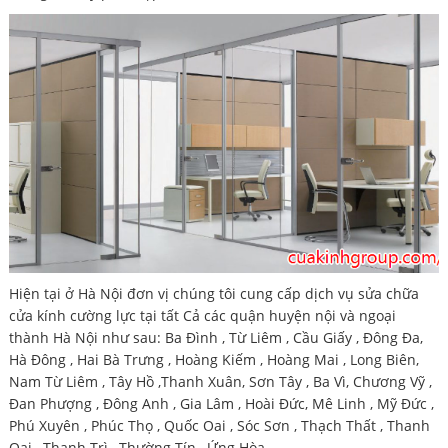
Hiện tại ở Hà Nội đơn vị chúng tôi cung cấp dịch vụ sửa chữa
cửa kính cường lực tại tất Cả các quận huyện nội và ngoại
thành Hà Nội như sau: Ba Đình , Từ Liêm , Cầu Giấy , Đông Đa,
Hà Đông , Hai Bà Trưng , Hoàng Kiếm , Hoàng Mai , Long Biên,
Nam Từ Liêm , Tây Hồ ,Thanh Xuân, Sơn Tây , Ba Vì, Chương Vỹ ,
Đan Phượng , Đông Anh , Gia Lâm , Hoài Đức, Mê Linh , Mỹ Đức ,
Phú Xuyên , Phúc Thọ , Quốc Oai , Sóc Sơn , Thạch Thất , Thanh
Oai , Thanh Trì , Thường Tín , Ứng Hòa.