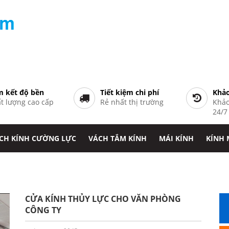
 kết độ bền
Tiết kiệm chi phí
Khảo
t lượng cao cấp
Rẻ nhất thị trường
Khảo
24/
CH KÍNH CƯỜNG LỰC
VÁCH TẮM KÍNH
MÁI KÍNH
KÍNH
CỬA KÍNH THỦY LỰC CHO VĂN PHÒNG
CÔNG TY