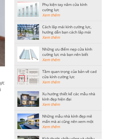
Phụ kiện tay nắm cửa kính
cường lực
Xem thêm
Cách lắp mái kính cường lực,
hướng dẫn bạn cách lắp mái
kính an toàn
Xem thêm
Những ưu điểm nẹp cửa kính
cường lực mà bạn nên biết
Xem thêm
Tầm quan trọng của bản vẽ cad
cửa kính cường lực
Xem thêm
hực
i
Xu hướng thiết kế các mẫu nhà
kính đẹp hiện đại
Xem thêm
Những mẫu nhà kính đẹp mê
mẩn mà ai cũng nên xem một
lần
Xem thêm
Kích thước chiều rộng và chiều