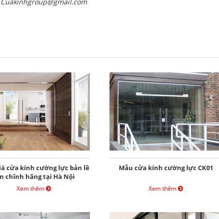
: Cuakinhgroup@gmail.com
iá cửa kính cường lực bản lề
Mẫu cửa kính cường lực CK01
n chĩnh hãng tại Hà Nội
Xem thêm
Xem thêm