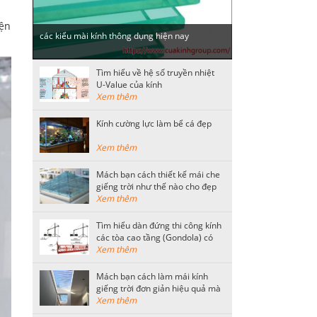
iện
các kiểu mài kính thông dụng hiện nay
Tìm hiểu về hệ số truyền nhiệt
U-Value của kính
Xem thêm
Kính cường lực làm bể cá đẹp
Xem thêm
Mách bạn cách thiết kế mái che
giếng trời như thế nào cho đẹp
Xem thêm
Tìm hiểu dàn đứng thi công kính
các tòa cao tầng (Gondola) có
kết cấu như thế nào?
Xem thêm
Mách bạn cách làm mái kính
giếng trời đơn giản hiệu quả mà
tiết kiệm nhất
Xem thêm