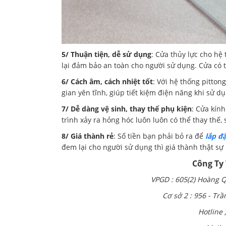
5/ Thuận tiện, dễ sử dụng
: Cửa thủy lực cho hệ
lại đảm bảo an toàn cho người sử dụng. Cửa có 
6/ Cách âm, cách nhiệt tốt
: Với hệ thống pitton
gian yên tĩnh, giúp tiết kiệm điện năng khi sử d
7/ Dễ dàng vệ sinh, thay thế phụ kiện
: Cửa kính
trình xảy ra hỏng hóc luôn luôn có thể thay thế,
8/ Giá thành rẻ
: Số tiền bạn phải bỏ ra để
lắp đ
đem lại cho người sử dụng thì giá thành thật sự 
Công Ty
VPGD : 605(2) Hoàng Q
Cơ sở 2 : 956 - Tr
Hotline 