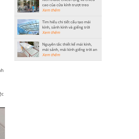
cao của cửa kính trượt treo
thông dụng
Xem thêm
Tìm hiểu chi tiết cấu tạo mái
kính, sảnh kính và giếng trời
bằng kính cường lực
Xem thêm
Nguyên tắc thiết kế mái kính,
mái sảnh, mái kính giếng trời an
toàn
Xem thêm
nh
ệc