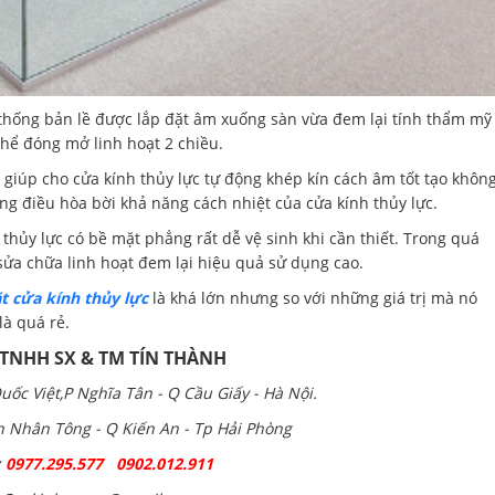
 thống bản lề được lắp đặt âm xuống sàn vừa đem lại tính thẩm mỹ
thể đóng mở linh hoạt 2 chiều.
g giúp cho cửa kính thủy lực tự động khép kín cách âm tốt tạo khôn
ụng điều hòa bời khả năng cách nhiệt của cửa kính thủy lực.
 thủy lực có bề mặt phẳng rất dễ vệ sinh khi cần thiết. Trong quá
 sửa chữa linh hoạt đem lại hiệu quả sử dụng cao.
ặt cửa kính thủy lực
là khá lớn nhưng so với những giá trị mà nó
là quá rẻ.
 TNHH SX & TM TÍN THÀNH
uốc Việt,P Nghĩa Tân - Q Cầu Giấy - Hà Nội.
ần Nhân Tông - Q Kiến An - Tp Hải Phòng
;
0977.295.577 0902.012.911