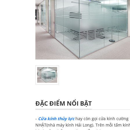
ĐẶC ĐIỂM NỔI BẬT
-
Cửa kính thủy lực
hay còn gọi cửa kính cường l
NHẬT(nhà máy kính Hải Long). Trên mỗi tấm kính