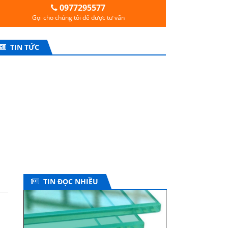
0977295577
Gọi cho chúng tôi để được tư vấn
TIN TỨC
TIN ĐỌC NHIỀU