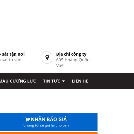
 sát tận nơi
Địa chỉ công ty
 sát tư vấn
605 Hoàng Quốc
7
Việt
 MÀU CƯỜNG LỰC
TIN TỨC
LIÊN HỆ
NHẬN BÁO GIÁ
Chúng tôi sẽ gọi lại cho bạn