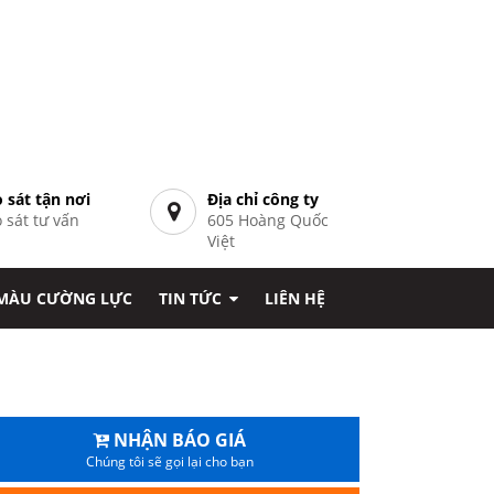
 sát tận nơi
Địa chỉ công ty
 sát tư vấn
605 Hoàng Quốc
7
Việt
 MÀU CƯỜNG LỰC
TIN TỨC
LIÊN HỆ
NHẬN BÁO GIÁ
Chúng tôi sẽ gọi lại cho bạn