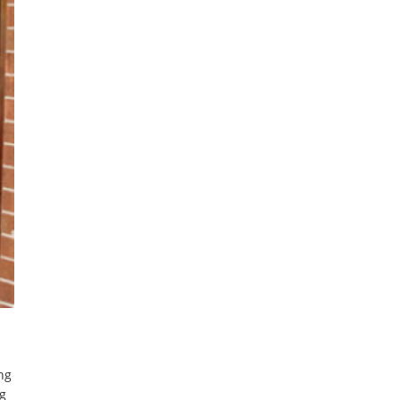
ng
ng