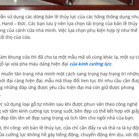
 vẫn sử dụng các dòng bản lề thủy lực của các hãng thông dụng nh
, Hand – Đức. Các bạn lưu ý nên lựa chọn tải trọng của bản lề thủy
ng của cánh cửa nhà mình. Việc lựa chọn phụ kiện hợp lý như thế 
ổi thọ của cửa.
 làm khung cửa thì đã cho ta một mẫu mã vô cùng khác lạ, một sự c
gỗ lại vừa pha màu dáng hiện đại
của kính cường lực
.
hủ muốn tân trang nhà mình một cách sang trọng hay trang trí nhữn
i đại càng hiện đại, mẫu mã thay đổi lien tục thì nhu cầu cần đư
hông những đáp ứng được yêu cầu hiện đại mà còn giữ được phong
.
c sử dụng loại gỗ tự nhiên sau khi được phun vân theo công nghệ
 với tấm kính cường lực trong suốt, bền đẹp có thể kết hợp với giấ
đẹp tôn lên vẻ đẹp sang trọng và lịch lãm cho ngôi nhà của bạn.
 thi công: với bản lề thủy lực, cửa chỉ cần đẩy ra và thả ra là tự độ
t cửa cường lực không hề gây tiếng động, chuyển động êm dịu, với độ