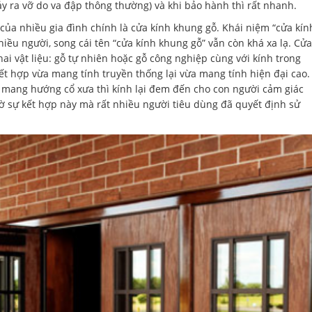
xảy ra vỡ do va đập thông thường) và khi bảo hành thì rất nhanh.
của nhiều gia đình chính là cửa kính khung gỗ. Khái niệm “cửa kín
iều người, song cái tên “cửa kính khung gỗ” vẫn còn khá xa lạ. Cửa
hai vật liệu: gỗ tự nhiên hoặc gỗ công nghiệp cùng với kính trong
kết hợp vừa mang tính truyền thống lại vừa mang tính hiện đại cao.
 mang hướng cổ xưa thì kính lại đem đến cho con người cảm giác
ờ sự kết hợp này mà rất nhiều người tiêu dùng đã quyết định sử