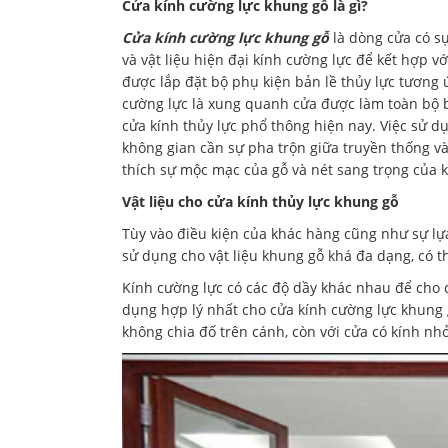
Cửa kính cường lực khung gỗ là gì?
Cửa kính cường lực khung gỗ
là dòng cửa có sự
và vật liệu hiện đại kính cường lực để kết hợp v
được lắp đặt bộ phụ kiện bản lề thủy lực tương 
cường lực là xung quanh cửa được làm toàn bộ 
cửa kính thủy lực phổ thông hiện nay. Việc sử d
không gian cần sự pha trộn giữa truyền thống v
thích sự mộc mạc của gỗ và nét sang trọng của k
Vật liệu cho cửa kính thủy lực khung gỗ
Tùy vào điều kiện của khác hàng cũng như sự lự
sử dụng cho vật liệu khung gỗ khá đa dạng, có th
Kính cường lực có các độ dầy khác nhau để cho 
dụng hợp lý nhất cho cửa kính cường lực khung
không chia đố trên cánh, còn với cửa có kính n