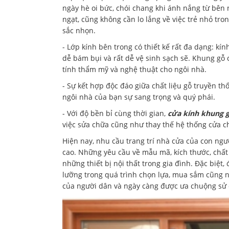
ngày hè oi bức, chói chang khi ánh nắng từ bên 
ngạt, cũng không cần lo lắng về việc trẻ nhỏ tro
sắc nhọn.
- Lớp kính bên trong có thiết kế rất đa dạng: kí
dễ bám bụi và rất dễ vệ sinh sạch sẽ. Khung g
tính thẩm mỹ và nghệ thuật cho ngôi nhà.
- Sự kết hợp độc đáo giữa chất liệu gỗ truyền 
ngôi nhà của bạn sự sang trọng và quý phái.
- Với độ bền bỉ cùng thời gian,
cửa kính khung 
việc sửa chữa cũng như thay thế hệ thống cửa ch
Hiện nay, nhu cầu trang trí nhà cửa của con ng
cao. Những yêu cầu về mẫu mã, kích thước, chất 
những thiết bị nội thất trong gia đình. Đặc biệt, 
lưỡng trong quá trình chọn lựa, mua sắm cũng n
của người dân và ngày càng được ưa chuộng sử 