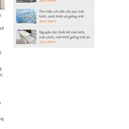
thông dụng
Xem thêm
Tìm hiểu chi tiết cấu tạo mái
ư
kính, sảnh kính và giếng trời
bằng kính cường lực
Xem thêm
sẽ
Nguyên tắc thiết kế mái kính,
mái sảnh, mái kính giếng trời an
toàn
Xem thêm
ổ
g
ợc
y
ng