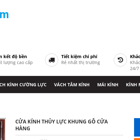
 kết độ bền
Tiết kiệm chi phí
Khảo
t lượng cao cấp
Rẻ nhất thị trường
Khảo
24/
CH KÍNH CƯỜNG LỰC
VÁCH TẮM KÍNH
MÁI KÍNH
KÍNH
CỬA KÍNH THỦY LỰC KHUNG GỖ CỬA
HÀNG