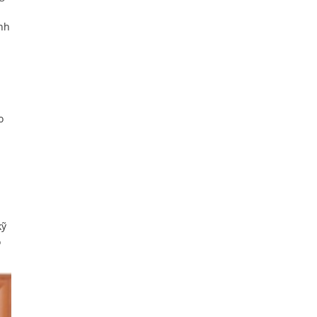
ính
o
kỹ
o