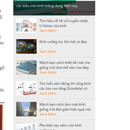
các kiểu mài kính thông dụng hiện nay
ỗ
ỗ
Tìm hiểu về hệ số truyền nhiệt
U-Value của kính
Xem thêm
g
Kính cường lực làm bể cá đẹp
ào
Xem thêm
Mách bạn cách thiết kế mái che
 gỗ
giếng trời như thế nào cho đẹp
Xem thêm
Tìm hiểu dàn đứng thi công kính
các tòa cao tầng (Gondola) có
ửa
kết cấu như thế nào?
Xem thêm
Mách bạn cách làm mái kính
giếng trời đơn giản hiệu quả mà
tiết kiệm nhất
Xem thêm
Phụ kiện tay nắm cửa kính