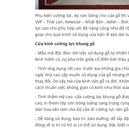
Phụ kiện cường lực, ép sơn bóng cho cửa gỗ thì
VVP – Thái Lan, Newstar – Nhật Bản , Adler – Đức
lực sao cho phù hợp với độ nặng cũng như độ rộ
giúp cho quá trình sử dụng của bản lề kéo dài tu
Cửa kính cường lực khung gỗ
- Mẫu mã độc đáo: với việc sử dụng gỗ tự nhiên
kính hiếm có, sự pha trộn giữa cổ điển bởi màu 
- Tính ứng dụng rất cao: trước kia những gia c
ngôi nhà cao cấp muốn sử dụng cửa gỗ nhưng thờ
thay đổi. Do vậy mà cửa kính vân gỗ ra đời. K
cách thuần việt, không gian cổ kính như thời xưa
- Tính thẩm mỹ cao: cửa cường lực khung gỗ đượ
cao, in them lớp sơn bóng loáng sang trọng cùng
dán hoa văn làm cho bộ cửa đi cường lực vân gỗ 
- Dễ dàng sử dụng, bảo trì, bảo dưỡng, dễ lắp đặt,
đóng về vị trí cũ thì ai có thể sử dụng. Đặc biệ