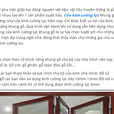
 pha trộn giữa hai dòng nguyên vật liệu: vật liệu truyền thống là g
ới nhau tạo lên 1 sản phẩm tuyệt hảo.
Cửa kính cường lực
khung g
ứng như cửa kính cường lực hiện nay. Chỉ khác biệt so với cửa kính
bằng khung gỗ. Quá trình vận hành khi sử dụng vẫn tiện dụng như
ụng cửa kính cường lực khung gỗ là sự lựa chọn tuyệt vời cho nhữn
à hiện đại trong ngôi nhà, đồng thời thỏa mãn cho những gia chủ n
ính cường lực.
a chọn theo sở thích riêng khung gỗ cho bộ cửa nhà mình nên loại
ể là: Gỗ Lim, gỗ ghiến, gỗ Xoan đào, gỗ Sồi,….
các bạn tham khảo và lựa chọn cho bộ cửa kính nhà mình. Để sử
 gỗ các bạn nên sử dụng kính cường lực dày 10mm-12mm đối với c
hỏ nằm trên cánh thì có thể dùng được kính cường lực 8mm.