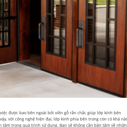
:
ậy việc được bao bên ngoài bởi viền gỗ rắn chắc giúp lớp kính bên
vậy, với công nghệ hiện đại, lớp kính phía bên trong còn có khả nă
yên tâm trong quá trình sử dụng. Bạn sẽ không cần bận tâm về nhữ