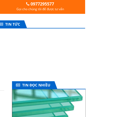
0977295577
Gọi cho chúng tôi để được tư vấn
TIN TỨC
TIN ĐỌC NHIỀU