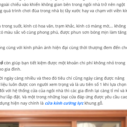
ngoài chiếu vào khiến không gian bên trong ngôi nhà trở nên ngột
ng quá trình chơi đùa trong nhà bị tầy xước hay va chạm với viền k
nh trong suốt, kính có hoa văn, trạm khắc, kính có màng mờ,… không
ỗ có màu sắc vô cùng phong phú, được phun sơn bóng mịn làm tăng
thống cùng với kính phản ánh hiện đại cùng thời thượng đem đến ch
gỗ
còn giúp bạn tiết kiệm được một khoản chi phí không nhỏ trong
o gia đình.
ười ngày càng nhiều và theo đó tiêu chí cũng ngày càng được nâng
liệu luôn được con người xem trọng và là ưu tiên số 1 khi lựa chọn
đối với hệ thống cửa của ngôi nhà thì các gia đình lại càng tỉ mỉ và 
hư lắp đặt. Và một trong những loại cửa đáp ứng được yêu cầu ca
dụng hiện nay chính là
cửa kính cường lực
khung gỗ.