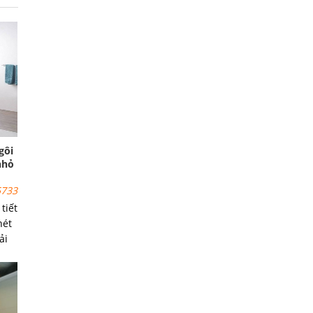
gôi
nhỏ
733
tiết
nét
ải