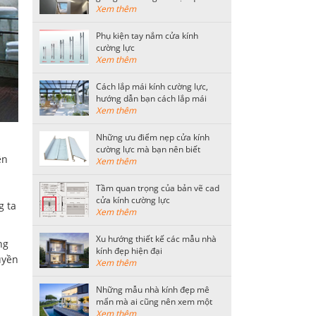
tiết kiệm nhất
Xem thêm
Phụ kiện tay nắm cửa kính
cường lực
Xem thêm
Cách lắp mái kính cường lực,
hướng dẫn bạn cách lắp mái
kính an toàn
Xem thêm
Những ưu điểm nẹp cửa kính
cường lực mà bạn nên biết
ên
Xem thêm
Tầm quan trọng của bản vẽ cad
cửa kính cường lực
g ta
Xem thêm
Xu hướng thiết kế các mẫu nhà
ng
kính đẹp hiện đại
uyền
Xem thêm
Những mẫu nhà kính đẹp mê
mẩn mà ai cũng nên xem một
lần
Xem thêm