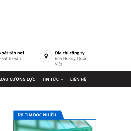
 sát tận nơi
Địa chỉ công ty
 sát tư vấn
605 Hoàng Quốc
7
Việt
 MÀU CƯỜNG LỰC
TIN TỨC
LIÊN HỆ
TIN ĐỌC NHIỀU