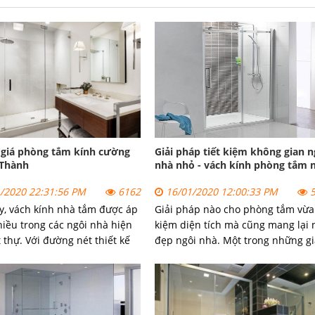
t giá phòng tắm kính cường
Giải pháp tiết kiệm không gian n
 Thành
nhà nhỏ - vách kính phòng tắm 
/2020 22:31:56 PM
6162
16/01/2020 12:00:33 PM
5
y,
vách kính nhà tắm
được áp
Giải pháp nào cho phòng tắm vừa 
iều trong các ngôi nhà hiện
kiệm diện tích mà cũng mang lại 
t thự. Với đường nét thiết kế
đẹp ngôi nhà. Một trong những gi
ọng, vách kính phòng tắm
pháp là sử dụng vách kính phòng
i những trải nghiệm thư giãn
tắm nhỏ.
vách kính phòng tắm.