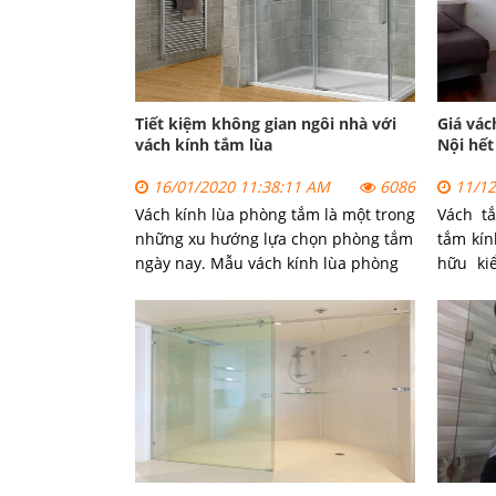
Tiết kiệm không gian ngôi nhà với
Giá vác
vách kính tắm lùa
Nội hết
16/01/2020 11:38:11 AM
6086
11/12
Vách kính lùa phòng tắm là một trong
Vách t
những xu hướng lựa chọn phòng tắm
tắm kín
ngày nay. Mẫu vách kính lùa phòng
hữu ki
tắm không chỉ giúp gia chủ tiết kiệm
vách kí
không gian, diện tích ngôi nhà.
tại nhi
nhau. L
kết cấu 