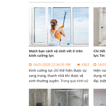
Mách bạn cách vệ sinh vết ố trên
Chi tiế
kính cường lực
lực Tín
16/01/2020 22:36:05 PM
5563
16/01
Kính cường lực chỉ thể hiện được sự
Hiện na
sang trọng, thanh nhã khi được vệ
dụng nh
sinh thường xuyên. T
đại, biệ
rong quá trình sử
sang tr
dụng ngoài vấn đề bảo trì thì vấn đề vệ
mang lạ
sinh cho kính cũng rất quan trọng.
khi sử 