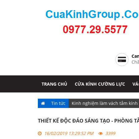
Cam
Chấ
TRANG CHỦ
CỬA KÍNH CƯỜNG LỰC
VÁ
Tin tức
Kinh nghiệm làm vách tắm kính
THIẾT KẾ ĐỘC ĐÁO SÁNG TẠO - PHÒNG
16/02/2019 13:29:52 PM
3399