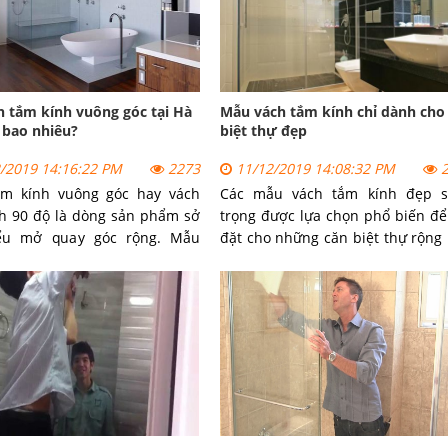
h tắm kính vuông góc tại Hà
Mẫu vách tắm kính chỉ dành cho
 bao nhiêu?
biệt thự đẹp
/2019 14:16:22 PM
2273
11/12/2019 14:08:32 PM
2
ắm kính vuông góc hay vách
Các mẫu vách tắm kính đẹp s
h 90 độ là dòng sản phẩm sở
trọng được lựa chọn phổ biến để
ểu mở quay góc rộng. Mẫu
đặt cho những căn biệt thự rộng 
nh đẹp được lựa chọn lắp đặt
Dòng sản phẩm vách tắm kính k
ều công trình dân dụng khác
chỉ mang vẻ chắc chắn từ kín
ý do là vì dòng sản phẩm có
còn đẹp đến từ thiết kế.
tiện dụng với giá bán rất rẻ.