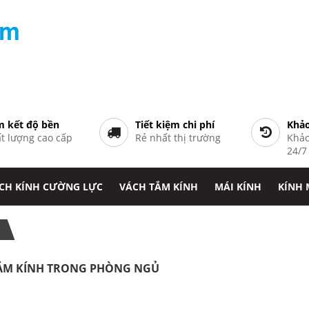
 kết độ bền
Tiết kiệm chi phí
Khảo
t lượng cao cấp
Rẻ nhất thị trường
Khảo
24/
CH KÍNH CƯỜNG LỰC
VÁCH TẮM KÍNH
MÁI KÍNH
KÍNH
 TẮM KÍNH TRONG PHÒNG NGỦ