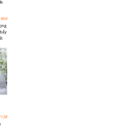
nh
964
rọng
 bẩy
ất
hanh
138
u