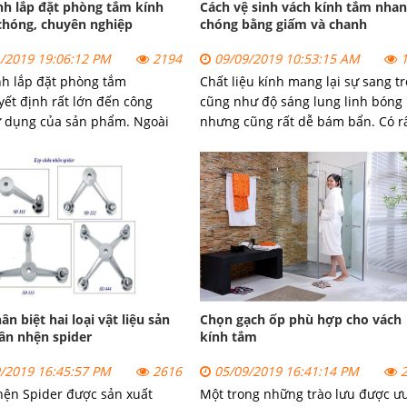
nh lắp đặt phòng tắm kính
Cách vệ sinh vách kính tắm nha
chóng, chuyên nghiệp
chóng bằng giấm và chanh
/2019 19:06:12 PM
2194
09/09/2019 10:53:15 AM
1
nh lắp đặt
phòng tắm
Chất liệu kính mang lại sự sang t
yết định rất lớn đến công
cũng như độ sáng lung linh bóng
 dụng của sản phẩm. Ngoài
nhưng cũng rất dễ bám bẩn. Có r
trình này còn ảnh hưởng trực
nhiều cách để làm sạch cửa kính
n vẻ đẹp thẩm mỹ của không
nhưng hôm nay chúng tôi xin giới
p đặt. Chính vì vậy bạn cần
thiệu cách vệ sinh cửa kính với c
ủ nghiêm ngặt các bước thi
và giấm.
òng tắm kính chuyên nghiệp.
ân biệt hai loại vật liệu sản
Chọn gạch ốp phù hợp cho vách
ân nhện spider
kính tắm
/2019 16:45:57 PM
2616
05/09/2019 16:41:14 PM
2
hện Spider
được sản xuất
Một trong những trào lưu được ư