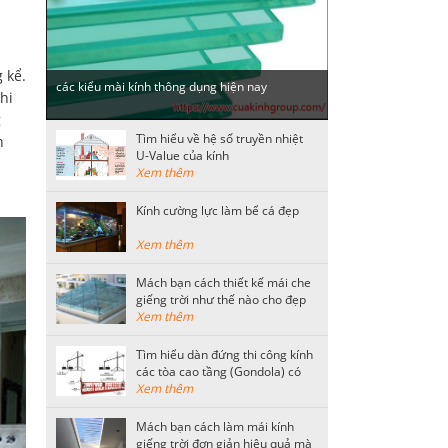
 kể.
các kiểu mài kính thông dụng hiện nay
hi
g
Tìm hiểu về hệ số truyền nhiệt
n
U-Value của kính
Xem thêm
Kính cường lực làm bể cá đẹp
Xem thêm
Mách bạn cách thiết kế mái che
giếng trời như thế nào cho đẹp
Xem thêm
Tìm hiểu dàn đứng thi công kính
các tòa cao tầng (Gondola) có
kết cấu như thế nào?
Xem thêm
Mách bạn cách làm mái kính
giếng trời đơn giản hiệu quả mà