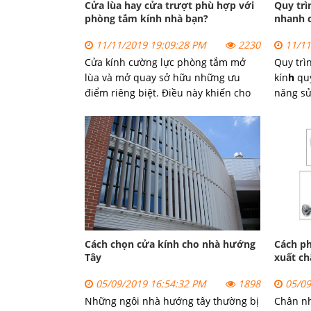
Cửa lùa hay cửa trượt phù hợp với
Quy trì
phòng tắm kính nhà bạn?
nhanh 
11/11/2019 19:09:28 PM
2230
11/11
Cửa kính cường lực phòng tắm mở
Quy trì
lùa và mở quay sở hữu những ưu
kín
h
qu
điểm riêng biệt. Điều này khiến cho
năng sử
người dùng khá bối rối vì không biết
ra quy 
nên lắp đặt dòng sản phẩm nào. Để
tiếp đế
tìm được câu trả lời cho mình, bạn
gian lắ
cần căn cứ vào nhiều yếu tố khác
tuân th
nhau.
công ph
Cách chọn cửa kính cho nhà hướng
Cách ph
Tây
xuất ch
05/09/2019 16:54:32 PM
1898
05/09
Những ngôi nhà hướng tây thường bị
Chân n