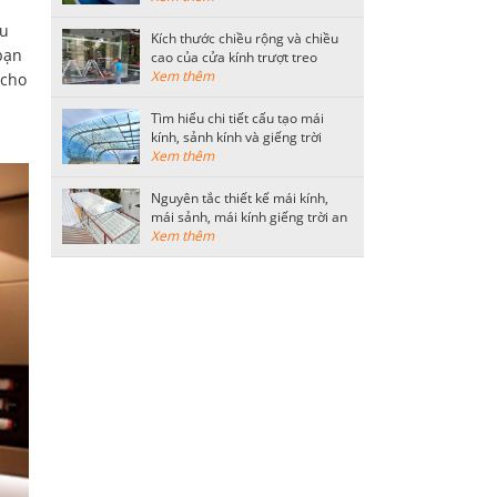
ếu
Kích thước chiều rộng và chiều
bạn
cao của cửa kính trượt treo
thông dụng
Xem thêm
 cho
Tìm hiểu chi tiết cấu tạo mái
kính, sảnh kính và giếng trời
bằng kính cường lực
Xem thêm
Nguyên tắc thiết kế mái kính,
mái sảnh, mái kính giếng trời an
toàn
Xem thêm