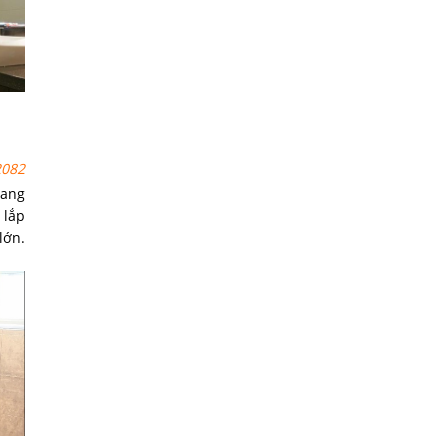
082
ang
 lắp
lớn.
hông
h mà