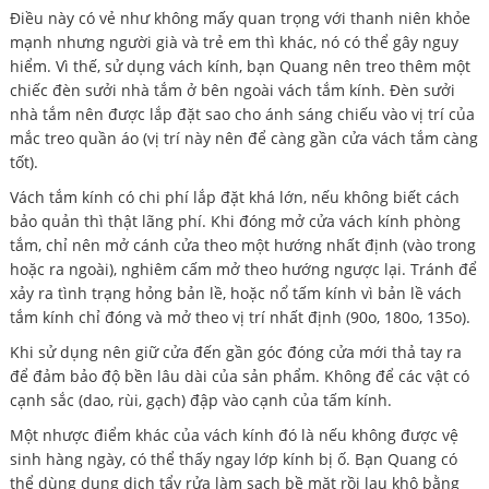
Điều này có vẻ như không mấy quan trọng với thanh niên khỏe
mạnh nhưng người già và trẻ em thì khác, nó có thể gây nguy
hiểm. Vì thế, sử dụng vách kính, bạn Quang nên treo thêm một
chiếc đèn sưởi nhà tắm ở bên ngoài vách tắm kính. Đèn sưởi
nhà tắm nên được lắp đặt sao cho ánh sáng chiếu vào vị trí của
mắc treo quần áo (vị trí này nên để càng gần cửa vách tắm càng
tốt).
Vách tắm kính có chi phí lắp đặt khá lớn, nếu không biết cách
bảo quản thì thật lãng phí. Khi đóng mở cửa vách kính phòng
tắm, chỉ nên mở cánh cửa theo một hướng nhất định (vào trong
hoặc ra ngoài), nghiêm cấm mở theo hướng ngược lại. Tránh để
xảy ra tình trạng hỏng bản lề, hoặc nổ tấm kính vì bản lề vách
tắm kính chỉ đóng và mở theo vị trí nhất định (90o, 180o, 135o).
Khi sử dụng nên giữ cửa đến gần góc đóng cửa mới thả tay ra
để đảm bảo độ bền lâu dài của sản phẩm. Không để các vật có
cạnh sắc (dao, rùi, gạch) đập vào cạnh của tấm kính.
Một nhược điểm khác của vách kính đó là nếu không được vệ
sinh hàng ngày, có thể thấy ngay lớp kính bị ố. Bạn Quang có
thể dùng dung dịch tẩy rửa làm sạch bề mặt rồi lau khô bằng