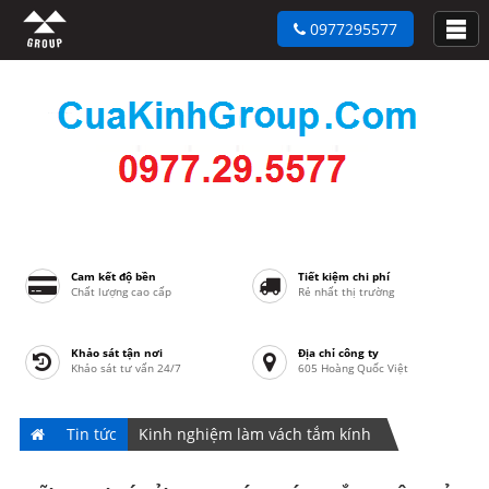
0977295577
Cam kết độ bền
Tiết kiệm chi phí
Chất lượng cao cấp
Rẻ nhất thị trường
Khảo sát tận nơi
Địa chỉ công ty
Khảo sát tư vấn 24/7
605 Hoàng Quốc Việt
Tin tức
Kinh nghiệm làm vách tắm kính