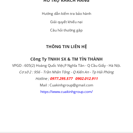
HỖ TRỢ KHÁCH HÀNG
Hướng dẫn kiểm tra bảo hành
Giải quyết khiếu nại
Câu hỏi thường gặp
THÔNG TIN LIÊN HỆ
Công Ty TNHH SX & TM TÍN THÀNH
VPGD : 605(2) Hoàng Quốc Việt,P Nghĩa Tân - Q Cầu Giấy - Hà Nội.
Cơ sở 2 : 956 - Trần Nhân Tông - Q Kiến An - Tp Hải Phòng
Hotline ;
0977.295.577 0902.012.911
Mail : Cuakinhgroup@gmail.com
https://www.cuakinhgroup.com/