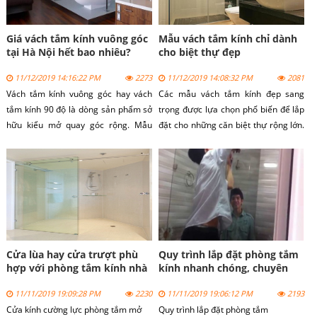
Giá vách tắm kính vuông góc
Mẫu vách tắm kính chỉ dành
tại Hà Nội hết bao nhiêu?
cho biệt thự đẹp
11/12/2019 14:16:22 PM
2273
11/12/2019 14:08:32 PM
2081
Vách tắm kính vuông góc hay vách
Các mẫu vách tắm kính đẹp sang
tắm kính 90 độ là dòng sản phẩm sở
trọng được lựa chọn phổ biến để lắp
hữu kiểu mở quay góc rộng. Mẫu
đặt cho những căn biệt thự rộng lớn.
vách kính đẹp được lựa chọn lắp đặt
Dòng sản phẩm vách tắm kính không
tại nhiều công trình dân dụng khác
chỉ mang vẻ chắc chắn từ kính mà
nhau. Lý do là vì dòng sản phẩm có
còn đẹp đến từ thiết kế.
kết cấu tiện dụng với giá bán rất rẻ.
Cửa lùa hay cửa trượt phù
Quy trình lắp đặt phòng tắm
hợp với phòng tắm kính nhà
kính nhanh chóng, chuyên
bạn?
nghiệp
11/11/2019 19:09:28 PM
2230
11/11/2019 19:06:12 PM
2193
Cửa kính cường lực phòng tắm mở
Quy trình lắp đặt
phòng tắm