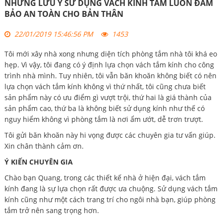
NHỮNG LƯU Ý SỬ DỤNG VÁCH KÍNH TẮM LUÔN ĐẢM
BẢO AN TOÀN CHO BẢN THÂN
22/01/2019 15:46:56 PM
1453
Tôi mới xây nhà xong nhưng diện tích phòng tắm nhà tôi khá eo
hẹp. Vì vậy, tôi đang có ý định lựa chọn vách tắm kính cho công
trình nhà mình. Tuy nhiên, tôi vẫn băn khoăn không biết có nên
lựa chọn vách tắm kính không vì thứ nhất, tôi cũng chưa biết
sản phẩm này có ưu điểm gì vượt trội, thứ hai là giá thành của
sản phẩm cao, thứ ba là không biết sử dụng kính như thế có
nguy hiểm không vì phòng tắm là nơi ẩm ướt, dễ trơn trượt.
Tôi gửi băn khoăn này hi vọng được các chuyên gia tư vấn giúp.
Xin chân thành cảm ơn.
Ý KIẾN CHUYÊN GIA
Chào bạn Quang, trong các thiết kế nhà ở hiện đại, vách tắm
kính đang là sự lựa chọn rất được ưa chuộng. Sử dụng vách tắm
kính cũng như một cách trang trí cho ngôi nhà bạn, giúp phòng
tắm trở nên sang trọng hơn.