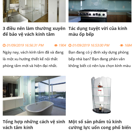
3 điều nên làm thường xuyên
Tác dụng tuyệt vời của kính
để bảo vệ vách kính tắm
màu ốp bếp
01/09/2019 16:56:31 PM
1904
01/09/2019 16:53:00 PM
1684
Ngày nay, vách kính tắm đã và đang
Bạn đang có ý định xây dựng phòng
là một xu hướng thiết kế nội thất
bếp nhà bạn? Bạn đang phân vân
phòng tắm mới và hiện đại nhất.
không biết có nên lựa chọn kính màu
Vách kính tắm được sử dụng làm
ốp bếp để trang trí cho căn bếp nhà
cabin phòng tắm và vách ngăn
bạn. Với vai trò là một chuyên gia
phòng tắm, do vậy trong quá trình sử
trong ngành, bài viết dưới đây sẽ
dụng vách kính tắm nên được bảo vệ
cung cấp cho bạn những gợi ý giúp
và chăm sóc kĩ càng.
bạn giải quyết các thắc mắc trên.
Tổng hợp những cách vệ sinh
Một số sản phẩm tủ kính
vách tắm kính
cường lực uốn cong phổ biến