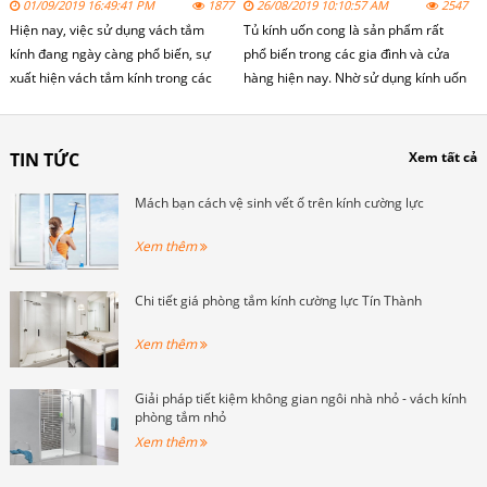
01/09/2019 16:49:41 PM
1877
26/08/2019 10:10:57 AM
2547
Hiện nay, việc sử dụng vách tắm
Tủ kính uốn cong là sản phẩm rất
kính đang ngày càng phổ biến, sự
phổ biến trong các gia đình và cửa
xuất hiện vách tắm kính trong các
hàng hiện nay. Nhờ sử dụng kính uốn
công trình xây dựng hiện nay tòa nhà
cong cường lực nên tạo được sự
cao tầng, các dãy nhà mặt phố hay
khác biệt và nhìn rất đẹp mắt.
các khu chung cư cao cấp như Time
TIN TỨC
Xem tất cả
City, Royal City.
Mách bạn cách vệ sinh vết ố trên kính cường lực
Xem thêm
Chi tiết giá phòng tắm kính cường lực Tín Thành
Xem thêm
Giải pháp tiết kiệm không gian ngôi nhà nhỏ - vách kính
phòng tắm nhỏ
Xem thêm