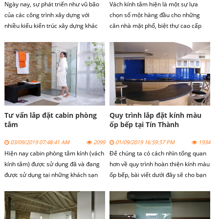
Ngày nay, sự phát triển như vũ bão
Vách kính tắm hiện là một sự lựa
của các công trình xây dựng với
chọn số một hàng đầu cho những
nhiều kiểu kiến trúc xây dựng khác
căn nhà mặt phố, biệt thự cao cấp
nhau khiến cho ta phải choáng ngợp.
hay là những chung cư cao tầng.
Đi cùng với sự phát triển đó là sự
phát triển của các loại vật liệu xây
dựng đặc biệt là vách kính tắm.
Tư vấn lắp đặt cabin phòng
Quy trình lắp đặt kính màu
tắm
ốp bếp tại Tín Thành
03/09/2019 07:48:41 AM
2099
01/09/2019 16:59:57 PM
1934
Hiện nay cabin phòng tắm kính (vách
Để chúng ta có cách nhìn tổng quan
kính tắm) được sử dụng đã và đang
hơn về quy trình hoàn thiện kính màu
được sử dụng tại những khách sạn
ốp bếp, bài viết dưới đây sẽ cho bạn
cao cấp hay những khu chung cư cao
lời khuyên để bạn tham khảo, đặt cọc
tầng hiện đại, những căn phòng nhà
thi công, lên phương án xác định
tắm có diện tích nhỏ hẹp.
được kính thước, lập bản vẽ, thi công
và lắp đặt kính bếp.