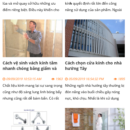
lùa và mở quay sở hữu những ưu
kín
h
quyết định rất lớn đến công
điểm riêng biệt. Điều này khiến cho
năng sử dụng của sản phẩm. Ngoài
người dùng khá bối rối vì không biết
ra quy trình này còn ảnh hưởng trực
nên lắp đặt dòng sản phẩm nào. Để
tiếp đến vẻ đẹp thẩm mỹ của không
tìm được câu trả lời cho mình, bạn
gian lắp đặt. Chính vì vậy bạn cần
cần căn cứ vào nhiều yếu tố khác
tuân thủ nghiêm ngặt các bước thi
nhau.
công phòng tắm kính chuyên nghiệp.
Cách vệ sinh vách kính tắm
Cách chọn cửa kính cho nhà
nhanh chóng bằng giấm và
hướng Tây
chanh
09/09/2019 10:53:15 AM
1963
05/09/2019 16:54:32 PM
1895
Chất liệu kính mang lại sự sang trọng
Những ngôi nhà hướng tây thường bị
cũng như độ sáng lung linh bóng bẩy
đón nắng vào buổi chiều gây nóng
nhưng cũng rất dễ bám bẩn. Có rất
nực, khó chịu. Nhất là khi sử dụng
nhiều cách để làm sạch cửa kính
cửa kính để trang trí. Vậy cách chọn
nhưng hôm nay chúng tôi xin giới
cửa kính cho nhà hướng tây như thế
thiệu cách vệ sinh cửa kính với chanh
nào chúng ta cùng xem bài viết dưới
và giấm.
đây.