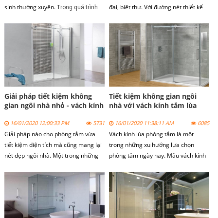
sinh thường xuyên. T
đại, biệt thự. Với đường nét thiết kế
rong quá trình
sang trọng, vách kính phòng tắm
sử dụng ngoài vấn đề bảo trì thì vấn
mang lại những trải nghiệm thư giãn
đề vệ sinh cho kính cũng rất quan
khi sử vách kính phòng tắm.
trọng.
Giải pháp tiết kiệm không
Tiết kiệm không gian ngôi
gian ngôi nhà nhỏ - vách kính
nhà với vách kính tắm lùa
phòng tắm nhỏ
16/01/2020 12:00:33 PM
5731
16/01/2020 11:38:11 AM
6085
Giải pháp nào cho phòng tắm vừa
Vách kính lùa phòng tắm là một
tiết kiệm diện tích mà cũng mang lại
trong những xu hướng lựa chọn
nét đẹp ngôi nhà. Một trong những
phòng tắm ngày nay. Mẫu vách kính
giải pháp là sử dụng vách kính phòng
lùa phòng tắm không chỉ giúp gia chủ
tắm nhỏ.
tiết kiệm không gian, diện tích ngôi
nhà.