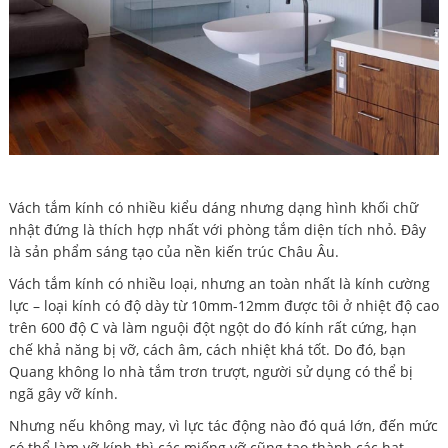
Vách tắm kính có nhiều kiểu dáng nhưng dạng hình khối chữ
nhật đứng là thích hợp nhất với phòng tắm diện tích nhỏ. Đây
là sản phẩm sáng tạo của nền kiến trúc Châu Âu.
Vách tắm kính có nhiều loại, nhưng an toàn nhất là kính cường
lực – loại kính có độ dày từ 10mm-12mm được tôi ở nhiệt độ cao
trên 600 độ C và làm nguội đột ngột do đó kính rất cứng, hạn
chế khả năng bị vỡ, cách âm, cách nhiệt khá tốt. Do đó, bạn
Quang không lo nhà tắm trơn trượt, người sử dụng có thể bị
ngã gây vỡ kính.
Nhưng nếu không may, vì lực tác động nào đó quá lớn, đến mức
có thể làm vỡ kính thì các miếng vỡ cũng tạo thành các hạt