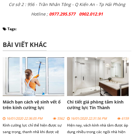
Cơ sở 2 : 956 - Trần Nhân Tông - Q Kiến An - Tp Hải Phòng
Hotline ;
0977.295.577 0902.012.91
Tags:
BÀI VIẾT KHÁC
Mách bạn cách vệ sinh vết ố
Chi tiết giá phòng tắm kính
trên kính cường lực
cường lực Tín Thành
16/01/2020 22:36:05 PM
5562
16/01/2020 22:31:56 PM
6159
Kính cường lực chỉ thể hiện được sự
Hiện nay,
vách kính nhà tắm
được áp
sang trọng, thanh nhã khi được vệ
dụng nhiều trong các ngôi nhà hiện