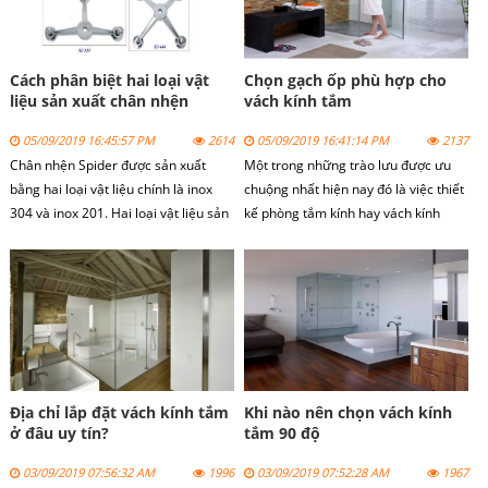
Cách phân biệt hai loại vật
Chọn gạch ốp phù hợp cho
liệu sản xuất chân nhện
vách kính tắm
spider
05/09/2019 16:45:57 PM
2614
05/09/2019 16:41:14 PM
2137
Chân nhện Spider
được sản xuất
Một trong những trào lưu được ưu
bằng hai loại vật liệu chính là inox
chuộng nhất hiện nay đó là việc thiết
304 và inox 201. Hai loại vật liệu sản
kế phòng tắm kính hay vách kính
xuất chân nhện spider này có thông
tắm.
số kỹ thuật khác nhau và có đặc điểm
khác nhau.
Địa chỉ lắp đặt vách kính tắm
Khi nào nên chọn vách kính
ở đâu uy tín?
tắm 90 độ
03/09/2019 07:56:32 AM
1996
03/09/2019 07:52:28 AM
1967