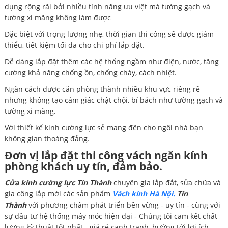
dụng rộng rãi bởi nhiều tính năng ưu việt mà tường gạch và
tường xi măng không làm được
Đặc biệt với trọng lượng nhẹ, thời gian thi công sẽ được giảm
thiểu, tiết kiệm tối đa cho chi phí lắp đặt.
Dễ dàng lắp đặt thêm các hệ thống ngầm như điện, nước, tăng
cường khả năng chống ồn, chống cháy, cách nhiệt.
Ngăn cách được căn phòng thành nhiều khu vực riêng rẽ
nhưng không tạo cảm giác chật chội, bí bách như tường gạch và
tường xi măng.
Với thiết kế kinh cường lực sẻ mang đên cho ngôi nhà bạn
không gian thoáng đảng.
Đơn vị lắp đặt thi công vách ngăn kính
phòng khách uy tín, đảm bảo.
Cửa kính cường lực Tín Thành
chuyên gia lắp đắt, sửa chữa và
gia công lắp mới các sản phẩm
Vách kính Hà Nội.
Tín
Thành
với phương châm phát triển bền vững - uy tín - cùng với
sự đầu tư hệ thống máy móc hiện đại - Chúng tôi cam kết chất
lượng kỹ thuật tốt nhất - giá rẻ cạnh tranh, hướng tới lợi ích