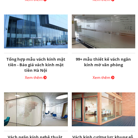
Tổng hợp mẫu vách kính mặt
99+ mẫu thiết kế vách ngăn
tiền - Báo giá vách kính mặt
kính mờ văn phòng
tiền Hà Nội
Xem thêm
Xem thêm
Vách ngăn kính nghệ thuật,
Vách kính cường lực khung gỗ,