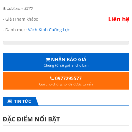
Lượt xem: 8270
Liên hệ
- Giá (Tham khảo):
- Danh mục:
Vách Kính Cường Lực
NHẬN BÁO GIÁ
Chúng tôi sẽ gọi lại cho bạn
0977295577
Gọi cho chúng tôi để được tư vấn
TIN TỨC
ĐẶC ĐIỂM NỔI BẬT