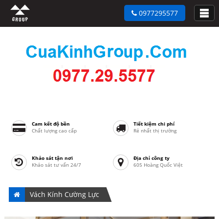
0977295577
Cam kết độ bền
Tiết kiệm chi phí
Chất lượng cao cấp
Rẻ nhất thị trường
Khảo sát tận nơi
Địa chỉ công ty
Khảo sát tư vấn 24/7
605 Hoàng Quốc Việt
Vách Kính Cường Lực